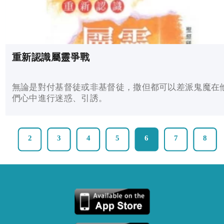
重新認識屬靈爭戰
無論是對付基督徒或非基督徒，撒但都可以差派鬼魔在
們心中進行迷惑、引誘。
2
3
4
5
6
7
8