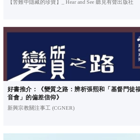
【苦難中隱藏的珍寶】_ Hear and See 聽見有聲出版社
好書推介：《變質之路：辨析張熙和「基督門徒
音會」的偏差信仰》
新興宗教關注事工 (CGNER)