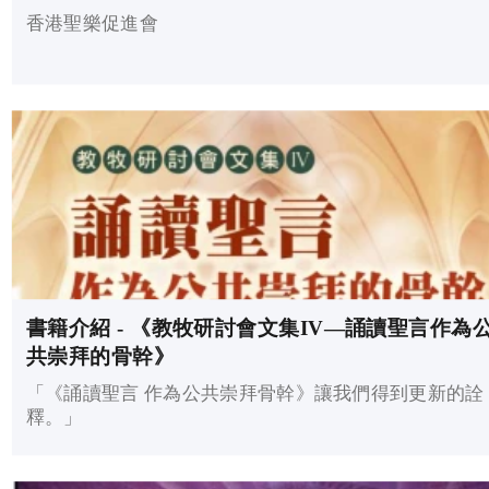
香港聖樂促進會
書籍介紹 - 《教牧研討會文集IV—誦讀聖言作為
共崇拜的骨幹》
「《誦讀聖言 作為公共崇拜骨幹》讓我們得到更新的詮
釋。」