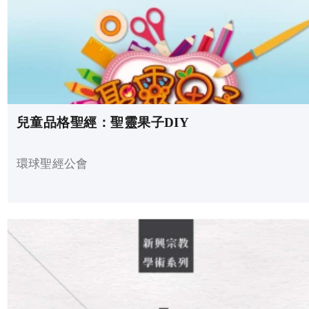
兒童品格聖經：聖靈果子DIY
環球聖經公會