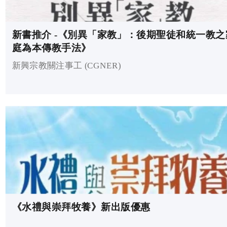
新書推介 -《別異「家教」：後期聖徒和統一教之
庭為本傳教手法》
新興宗教關注事工 (CGNER)
《水禮與崇拜牧養》新出版優惠