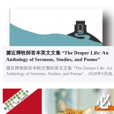
滕近輝牧師首本英文文集 “The Deeper Life: An
Anthology of Sermons, Studies, and Poems”
滕近輝牧師首本較完整的英文文集 “The Deeper Life: An
Anthology of Sermons, Studies, and Poems”，2020年9月
國出版運抵宣道會北角堂、2020年10-11月份內可供肢體
買。 此文集由滕張佳音師母和孫女滕愛橋合編，內容主要
是滕牧師多年來在世界各地國際大會上的英文釋經講道
充滿聖經裡的屬靈信息，激勵普世基督徒踐行大使命。
書450頁。 請於10-11月到北宣康澤接待處購買 (北角英皇道
238號康澤花園一樓、砲台山地鐵上蓋、因疫情須先致電
2979-3600 確定開放時間)，每本230港元（不設找贖）