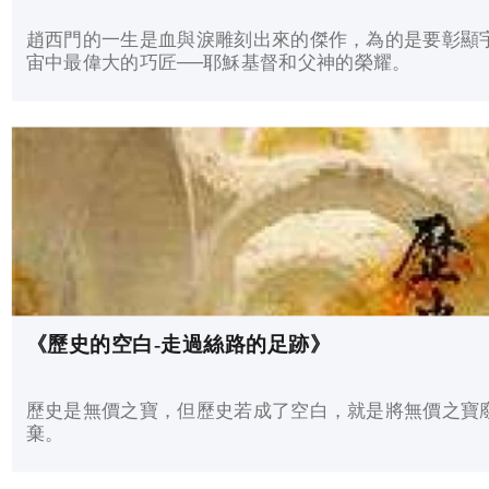
趙西門的一生是血與淚雕刻出來的傑作，為的是要彰顯
宙中最偉大的巧匠──耶穌基督和父神的榮耀。
《歷史的空白-走過絲路的足跡》
歷史是無價之寶，但歷史若成了空白，就是將無價之寶
棄。