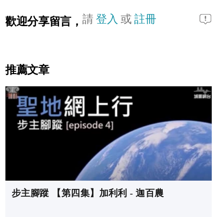
請
登入
或
註冊
歡迎分享留言，
推薦文章
步主腳蹤 【第四集】加利利 - 迦百農