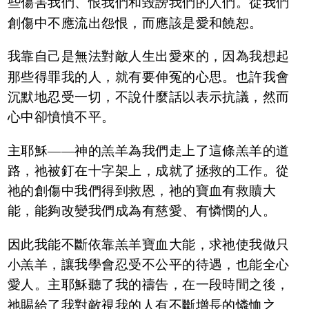
些傷害我們、恨我們和毀謗我們的人們。從我們
創傷中不應流出怨恨，而應該是愛和饒恕。
我靠自己是無法對敵人生出愛來的，因為我想起
那些得罪我的人，就有要伸冤的心思。也許我會
沉默地忍受一切，不說什麼話以表示抗議，然而
心中卻憤憤不平。
主耶穌——神的羔羊為我們走上了這條羔羊的道
路，祂被釘在十字架上，成就了拯救的工作。從
祂的創傷中我們得到救恩，祂的寶血有救贖大
能，能夠改變我們成為有慈愛、有憐憫的人。
因此我能不斷依靠羔羊寶血大能，求祂使我做只
小羔羊，讓我學會忍受不公平的待遇，也能全心
愛人。主耶穌聽了我的禱告，在一段時間之後，
祂賜給了我對敵視我的人有不斷增長的憐恤之