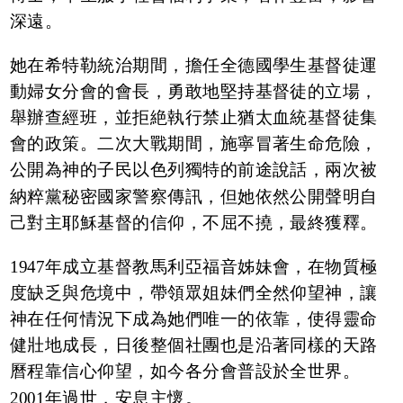
深遠。
她在希特勒統治期間，擔任全德國學生基督徒運
動婦女分會的會長，勇敢地堅持基督徒的立場，
舉辦查經班，並拒絶執行禁止猶太血統基督徒集
會的政策。二次大戰期間，施寧冒著生命危險，
公開為神的子民以色列獨特的前途說話，兩次被
納粹黨秘密國家警察傳訊，但她依然公開聲明自
己對主耶穌基督的信仰，不屈不撓，最終獲釋。
1947年成立基督教馬利亞福音姊妹會，在物質極
度缺乏與危境中，帶領眾姐妹們全然仰望神，讓
神在任何情況下成為她們唯一的依靠，使得靈命
健壯地成長，日後整個社團也是沿著同樣的天路
曆程靠信心仰望，如今各分會普設於全世界。
2001年過世，安息主懷。