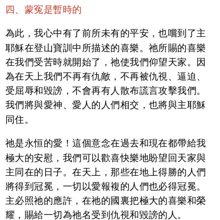
四、蒙冤是暫時的
為此，我心中有了前所未有的平安，也嚐到了主
耶穌在登山寶訓中所描述的喜樂。祂所賜的喜樂
在我們受苦時就開始了，祂使我們仰望天家。因
為在天上我們不再有仇敵，不再被仇視、逼迫、
受屈辱和毀謗，不會再有人散布謊言攻擊我們。
我們將與愛神、愛人的人們相交，也將與主耶穌
同住。
祂是永恒的愛！這個意念在過去和現在都帶給我
極大的安慰，我們可以歡喜快樂地盼望回天家與
主同在的日子。在天上，那些在地上得勝的人們
將得到冠冕，一切以愛報複的人們也必得冠冕。
主必照祂的應許，在祂的國裏把極大的喜樂和榮
耀，賜給一切為祂名受到仇視和毀謗的人。