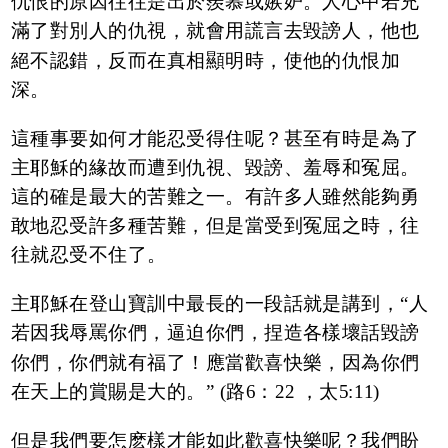
仇恨的原因往往是出於羨慕或嫉妒。人心中若充
滿了對別人的仇視，就會用謊言去毀謗人，他也
絕不認錯，反而在真相顯明時，使他的仇恨加
深。
這種事要如何才能忍受得住呢？甚至有時是為了
主耶穌的緣故而遭到仇視、毀謗、羞辱和冤屈。
這的確是最大的苦難之一。有許多人雖然能夠勇
敢地忍受許多種苦難，但是當受到冤屈之時，往
往就忍受不住了。
主耶穌在登山寶訓中最長的一段話就是講到，“人
若因我辱罵你們，逼迫你們，捏造各樣壞話毀謗
你們，你們就有福了！應當歡喜快樂，因為你們
在天上的賞賜是大的。” (路6：22 ，太5:11)
但是我們要怎麽樣才能如此歡喜快樂呢？我們盼