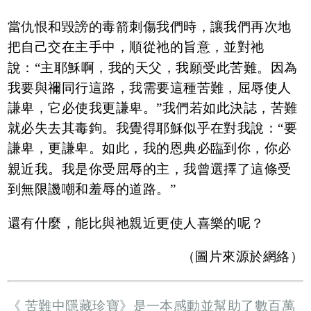
當仇恨和毀謗的毒箭刺傷我們時，讓我們再次地
把自己交在主手中，順從祂的旨意，並對祂
說：“主耶穌啊，我的天父，我願受此苦難。因為
我要與禰同行這路，我需要這種苦難，屈辱使人
謙卑，它必使我更謙卑。”我們若如此決誌，苦難
就必失去其毒鉤。我覺得耶穌似乎在對我說：“要
謙卑，更謙卑。如此，我的恩典必臨到你，你必
親近我。我是你受屈辱的主，我曾選擇了這條受
到無限譏嘲和羞辱的道路。”
還有什麼，能比與祂親近更使人喜樂的呢？
（圖片來源於網絡）
《 苦難中隱藏珍寶》是一本感動並幫助了數百萬