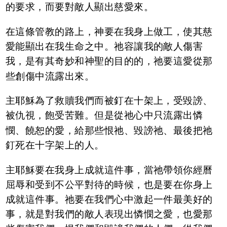
的要求，而要對敵人顯出慈愛來。
在這條管教的路上，神要在我身上做工，使其慈
愛能顯出在我生命之中。祂容讓我的敵人傷害
我，是有其奇妙和神聖的目的的，祂要這愛從那
些創傷中流露出來。
主耶穌為了救贖我們而被釘在十架上，受毀謗、
被仇視，飽受苦難。但是從祂心中只流露出憐
憫、饒恕的愛，給那些恨祂、毀謗祂、最後把祂
釘死在十字架上的人。
主耶穌要在我身上成就這件事，當祂帶領你經曆
屈辱和受到不公平對待的時候，也是要在你身上
成就這件事。祂要在我們心中激起一件最美好的
事，就是對我們的敵人表現出憐憫之愛，也愛那