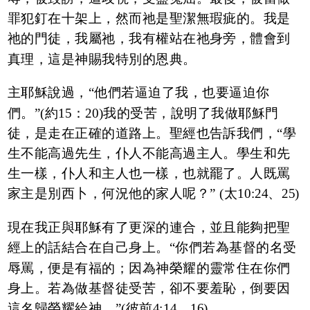
罪犯釘在十架上，然而祂是聖潔無瑕疵的。我是
祂的門徒，我屬祂，我有權站在祂身旁，體會到
真理，這是神賜我特別的恩典。
主耶穌說過，“他們若逼迫了我，也要逼迫你
們。”(約15：20)我的受苦，說明了我做耶穌門
徒，是走在正確的道路上。聖經也告訴我們，“學
生不能高過先生，仆人不能高過主人。學生和先
生一樣，仆人和主人也一樣，也就罷了。人既罵
家主是別西卜，何況他的家人呢？” (太10:24、25)
現在我正與耶穌有了更深的連合，並且能夠把聖
經上的話結合在自己身上。“你們若為基督的名受
辱罵，便是有福的；因為神榮耀的靈常住在你們
身上。若為做基督徒受苦，卻不要羞恥，倒要因
這名歸榮耀給神。”(彼前4:14、16)