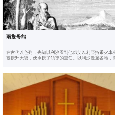
兩隻母熊
在古代以色列，先知以利沙看到他師父以利亞搭乘火車
被接升天後，便承接了領導的重任。以利沙走遍各地，
百姓、責備罪人，並設立用來教導信徒的學校。 有一天
利沙前往伯特利，那裡是其中一所神聖學校的所...