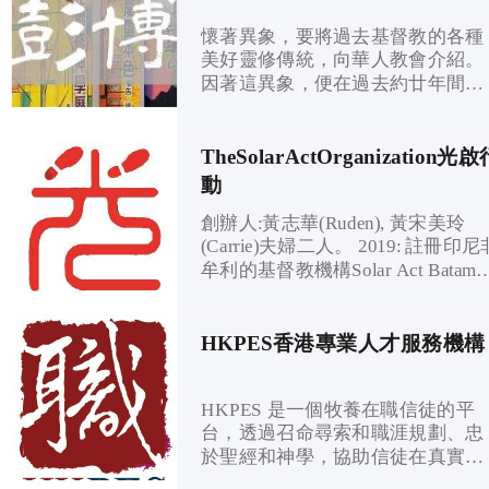
懷著異象，要將過去基督教的各種
美好靈修傳統，向華人教會介紹。
因著這異象，便在過去約廿年間，
在神學院裏教授靈修神學，並著有
關靈修傳統的書(最有代表著作為
《二千年靈修神學歷史》，共花了
TheSolarActOrganization光
六年來完成)。​ 現身處溫哥華，藉著
動
教授本地神學院，和教會，個人的
創辦人:黃志華(Ruden), 黃宋美玲
輔導和屬靈導引綜合服務，及自己
(Carrie)夫婦二人。 2019: 註冊印尼非
發起的公開講座，繼續推廣靈修傳
牟利的基督教機構Solar Act Batam
統，讓無論是身處各地的華人基督
2019: 基督教幼稚園Light & Hope
徒，都能從中得到昔日屬靈寶藏的
Kindergarten。 2020: 香港的印傭事
好處，並能在世間為主發光！ 現
工 2021: 香港的非牟利慈善機構。
HKPES香港專業人才服務機構
任：「加拿大華人神學院溫哥華」
如果你有感動在經濟上支持我們的
特約教授；「輔導與屬靈導引綜合
事工，請把奉獻存入下列銀行戶
服務」創辦人；「道風山基督教叢
HKPES 是一個牧養在職信徒的平
口： 渣打銀行： 407-1-131687-2 轉
林」聯繫靈修導師
台，透過召命尋索和職涯規劃、忠
數快：165476169 (Solar Act Limited)
於聖經和神學，協助信徒在真實處
支票抬頭請寫：光啟行動有限公司
境中踐行基督信仰，回應職場挑
或 Solar Act Limited 並寄回：Room