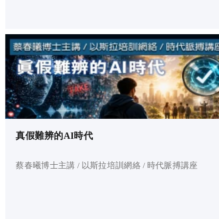
真假難辨的AI時代
蔡春曦博士主講 / 以斯拉培訓網絡 / 時代脈搏講座