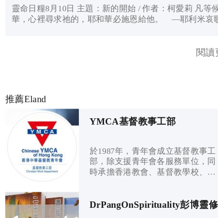
靈命日糧8月10日 主題：新的開始 / 作者：柯愛莉 凡等
華，心裡尋求祂的，耶和華必施恩給他。 —耶利米哀
25節 經文默想： 耶利米哀歌3章19-26節 19耶和華啊，
念我如茵蔯和苦膽的困苦窘迫。 20我心想...
閱讀
推薦Eland
YMCA基督教事工部
於1987年，青年會成立基督教事工
部，除支援青年會各服務單位，同
時承擔香港教會、基督教學校、不
同機構和團體的合作事工，以基督
教信仰為核心，宣揚福音。
DrPangOnSpirituality彭博靈修