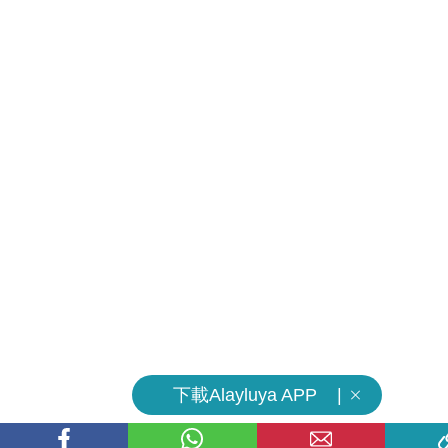
下載Alayluya APP |