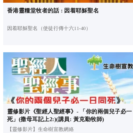
香港靈糧堂牧者的話 : 因着耶穌聖名
因着耶穌聖名（使徒行傳十六11-40）
靈修影片《聖經人聖經事》- 「你的兩個兒子必一
死」(撒母耳記上2:)(講員: 黃克勤牧師)
【靈修影片】生命樹宣教網絡