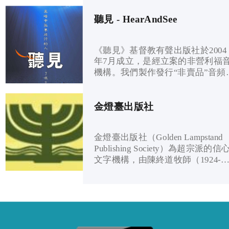
戰。 我們致力於建立職場信徒、更
7B, Block 4, Peridot Court, 9 Yu Chui
新社會文化。主內肢體就是我們的
聽見 - HearAndSee
Street, Tuen Mun, H.K. 本機構是香港
夥伴和支持者！
政府認可的慈善團體，如需要免稅
收據，請提供收據抬頭人及聯絡地
《聽見》基督教有聲出版社於2004
址。
年7月成立，是經立案的非營利福
機構。我們製作發行“非賣品”音頻
使身心靈在黑暗中的人得以聽見，
聽見神的愛，聽見神的救恩，一旦
聽見了，相信了，就出黑暗入光
金燈臺出版社
明。
金燈臺出版社（Golden Lampstand
Publishing Society）為超宗派的信
文字機構，由陳終道牧師（1924-
2010）創辦於1986年，以出版《金
燈臺》活頁刊為首要事工。《金燈
臺》活頁刊是一份雙月刊，以“講
救道，造就靈命，探討聖工，實用
研經”為宗旨，主要服事在生命上
求長進的基督徒、事奉人員、長