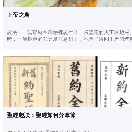
上帝之鳥
說法一：當耶穌在馬槽裡誕生時，保溫用的火正在熄滅
時，一隻棕色的知更鳥注意到了，牠為了幫剛生產的瑪
與耶穌保持體溫，便用它的翅膀搧風點火。在過程中，
接觸到牠的胸口，牠的胸前就被火烤焦了，而這個印記
傳到的下一代🗣️🗣️🗣️ 說法二：當耶穌被釘在十字架上時，知
更鳥從他的棘冠上拔走一根刺，並試著在耶穌耳邊哼歌
他的痛苦；知更鳥不斷徘徊在耶穌身邊，耶穌的血染在
鳥的身上，從此牠的胸口就被染成了紅色❣️❣️❣️
聖經趣談：聖經如何分章節