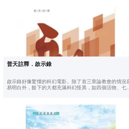
普天註釋．啟示錄
啟示錄好像驚慄的科幻電影。除了首三章論教會的情況
易明白外，餘下的大都充滿科幻怪異，如四個活物、七
印、七號、七碗、怪獸等，令人摸不著頭腦。