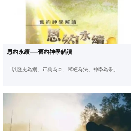
恩約永續──舊約神學解讀
「以歷史為綱、正典為本、釋經為法、神學為果」