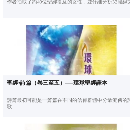
作者抽取了約40位聖經提及的女性，並仔細分析32段經
聖經•詩篇（卷三至五）──環球聖經譯本
詩篇最初可能是一篇篇在不同的信仰群體中分散流傳的
歌