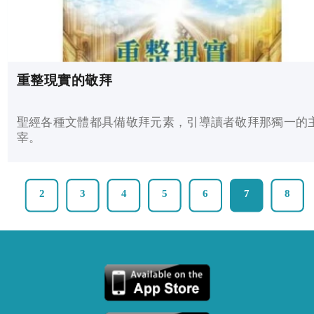
重整現實的敬拜
聖經各種文體都具備敬拜元素，引導讀者敬拜那獨一的
宰。
2
3
4
5
6
7
8