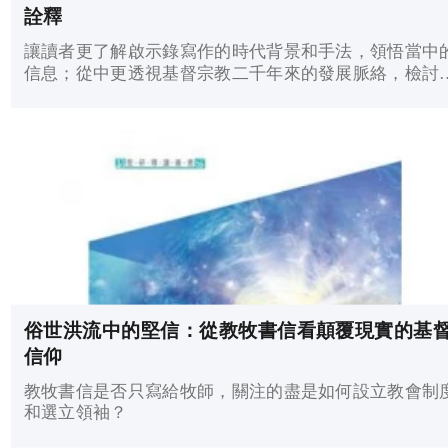
詮釋
讓讀者更了解啟示錄寫作的時代背景和手法，領悟當中
信息；從中更透視基督宗教二千年來的發展脈絡，檢討
中的興衰得失。
俗世洪流中的堅信：從教牧書信看顛覆現實的基
信仰
教牧書信是否只寫給牧師，關注的盡是如何設立教會制
和選立領袖？