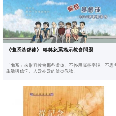
《懶系基督徒》 嘻笑怒罵揭示教會問題
「懶系」來形容教會那些虛偽、不停用屬靈字眼、不思
生活與信仰、人云亦云的信徒教牧。