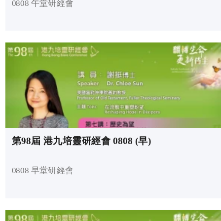
0808 午堂研經會
第98屆 港九培靈研經會 0808 (早)
0808 早堂研經會