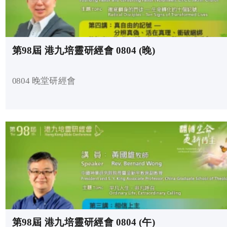
第98屆 港九培靈研經會 0804 (晚)
0804 晚堂研經會
第98屆 港九培靈研經會 0804 (午)