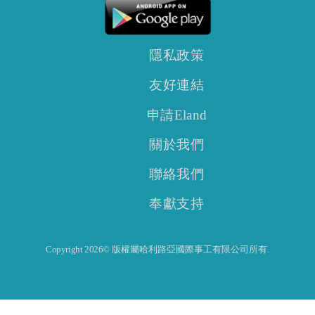
隱私政策
友好連結
申請Eland
關於我們
聯絡我們
奉獻支持
Copyright 2026© 版權屬哈利路亞國際事工有限公司所有.