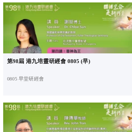
第98屆 港九培靈研經會 0805 (早)
0805 早堂研經會