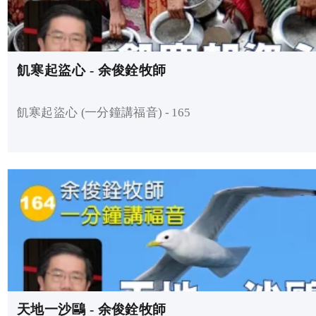
飢寒起盜心 - 余俊銓牧師
飢寒起盜心 (一分鐘講福音) - 165
天地一沙鷗 - 余俊銓牧師