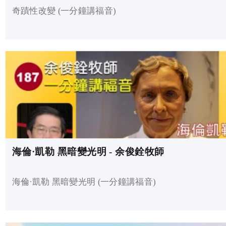
奇蹟性改變 (一分鐘講福音)
海倫·凱勒 黑暗變光明 - 余俊銓牧師
海倫·凱勒 黑暗變光明 (一分鐘講福音)