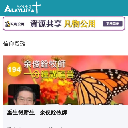
信仰疑難
重生得新生 - 余俊銓牧師