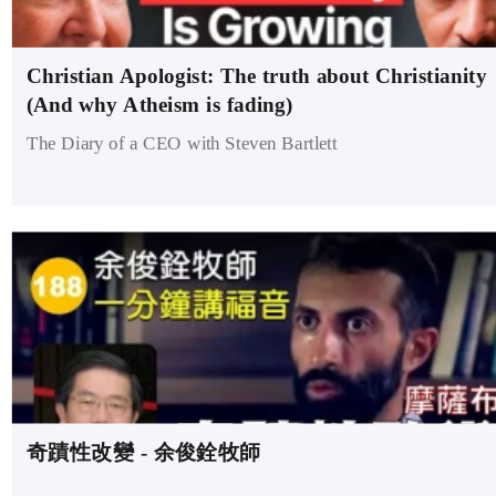
Christian Apologist: The truth about Christianity
(And why Atheism is fading)
The Diary of a CEO with Steven Bartlett
奇蹟性改變 - 余俊銓牧師