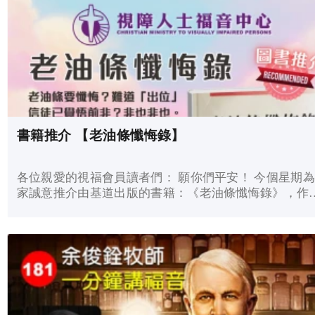
書籍推介 【老油條懺悔錄】
各位親愛的視福會員讀者們： 願你們平安！ 今個星期
家誠意推介由基道出版的書籍：《老油條懺悔錄》，作
是徐少驊。 老油條要懺悔？難道「出位」信徒已覺悟前
非？非也非也。這一趟他更肆無忌憚，大膽批判許多基..