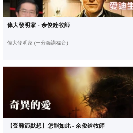
偉大發明家 - 余俊銓牧師
偉大發明家 (一分鐘講福音)
【受難節默想】怎能如此 - 余俊銓牧師