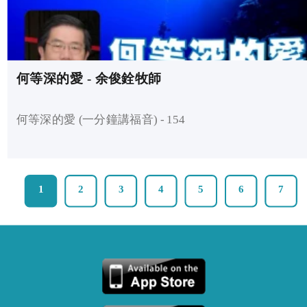
何等深的愛 - 余俊銓牧師
何等深的愛 (一分鐘講福音) - 154
1
2
3
4
5
6
7