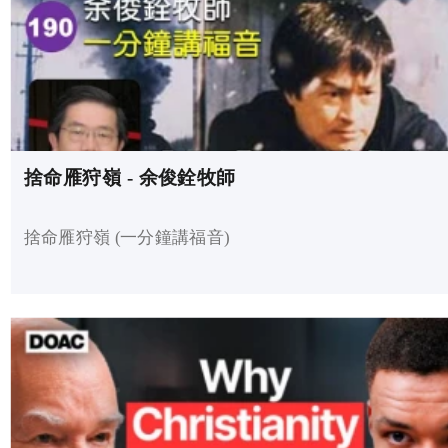
捨命雁狩嶺 - 余俊銓牧師
捨命雁狩嶺 (一分鐘講福音)