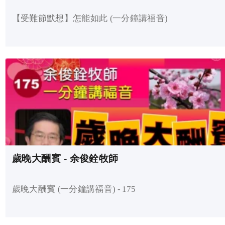
【受難節默想】怎能如此 (一分鐘講福音)
歲晚大酬賓 - 余俊銓牧師
歲晚大酬賓 (一分鐘講福音) - 175