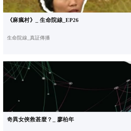
《麻瘋村》_ 生命院線_EP26
生命院線_真証傳播
奇異女俠救甚麼？_ 廖柏年