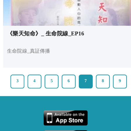
《樂天知命》_ 生命院線_EP16
生命院線_真証傳播
3
4
5
6
7
8
9