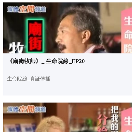
《廟街牧師》_ 生命院線_EP20
生命院線_真証傳播