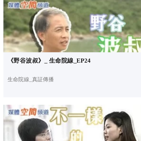
《野谷波叔》_ 生命院線_EP24
生命院線_真証傳播