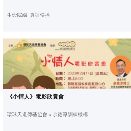
生命院線_真証傳播
《小情人》電影欣賞會
環球天道傳基協會 x 余德淳訓練機構