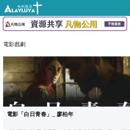
電影戲劇
電影「白日青春」_ 廖柏年