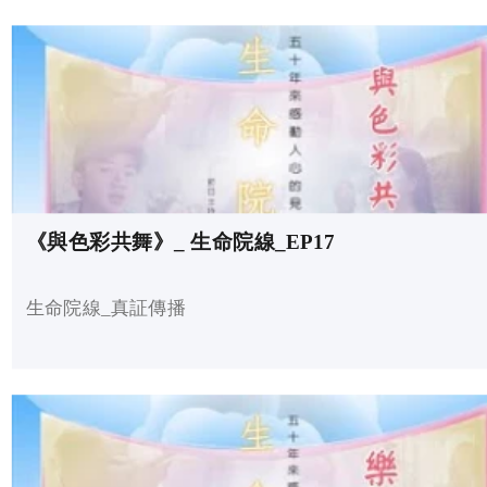
《與色彩共舞》_ 生命院線_EP17
生命院線_真証傳播