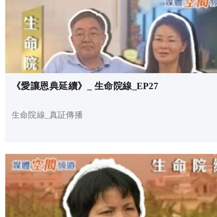
《愛讓恩典延續》_ 生命院線_EP27
生命院線_真証傳播