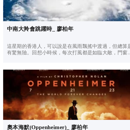
中南大羚會跳躍時_ 廖柏年
這星期的香港人，可以說是在風雨飄搖中渡過，但總算
有驚無險。回想小時候，每次打風都是如臨大敵，門窗
緊，窗上貼上厚厚的強力膠紙。
奧本海默(Oppenheimer)_ 廖柏年