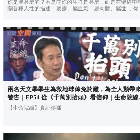
你是屬甚麼的？不是問你的生肖是甚麼，而是在聖經中
關各種人性的描述：屬靈、屬血氣、屬肉體、屬世 ，你
屬那一種呢？
兩名天文學學生為救地球倖免於難，為全人類帶
警告｜EP54 從《千萬別抬頭》看信仰｜生命院線
「從電影看信仰」
【生命院線】真証傳播