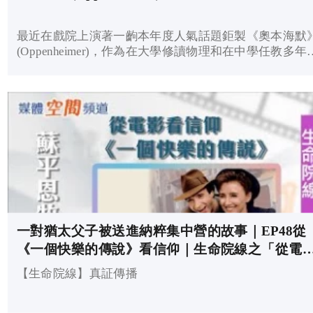
最近在戲院上演著一齣本年度人氣話題鉅製《奧本海默
(Oppenheimer)，作為在大學修讀物理和在中學任教多年
理的我，自然禁不住要去看一看。
一對猶太父子被送進納粹集中營的故事｜EP48從
《一個快樂的傳說》看信仰｜生命院線之「從電
看信仰」
【生命院線】真証傳播