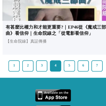
有甚麼比權力和才能更重要?｜EP46從《魔戒三部
曲》看信仰｜生命院線之「從電影看信仰」
【生命院線】真証傳播
1
2
3
4
5
6
7