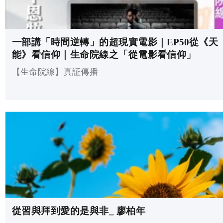
一部講「時間逆轉」的超現實電影｜EP50從《天
能》看信仰｜生命院線之「從電影看信仰」
【生命院線】真証傳播
從習與拜到愛的是與非_ 廖柏年