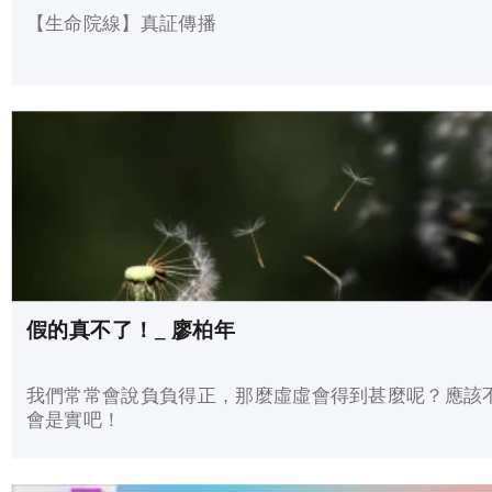
【生命院線】真証傳播
假的真不了！_ 廖柏年
我們常常會說負負得正，那麼虛虛會得到甚麼呢？應該
會是實吧！