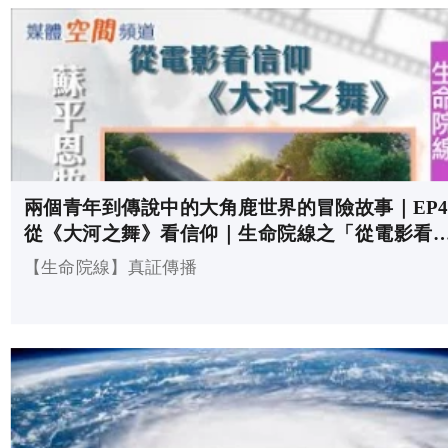
洪流。看得見、有實體的，原來是由看不見、沒有形體
所生，奇妙吧！由於神是個靈，一切物質不也是一樣是
靈而生的嗎？
兩個青年到傳說中的大角鹿世界的冒險故事｜EP4
從《大河之舞》看信仰｜生命院線之「從電影看
仰」
【生命院線】真証傳播