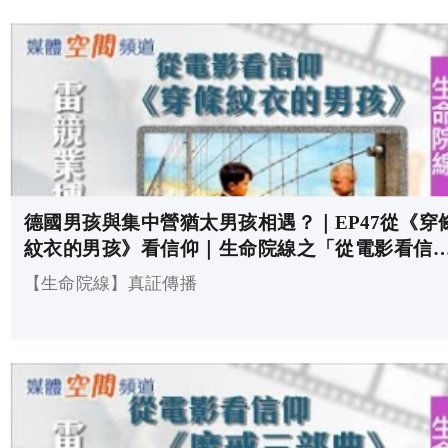
德國男孩與集中營猶太男孩相遇？｜EP47從《穿
紋衣的男孩》看信仰｜生命院線之「從電影看信
仰」
【生命院線】真証傳播