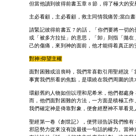
但當他讀到彼得前書五章 8 節，得了極大的安
主必看顧，主必看顧，救主同情我痛苦;當白
請緊記彼得前書五 7 的話，「你們要將一切
或「被多方拉扯」的意思，「卸」則指「拋在
己的傷痛，來到神的面前，他才能得着真正的
對神:仰望主權
面對困難或沮喪時，我們常喜歡引用聖經說「當 
事實我們所看的焦點，是環繞在我們周圍的洪水
環顧舊約人物如但以理和尼希米，他們都處身
而，他們面對困難的方法，一方面是積極工作
我們確定神是倚靠對象，便會經歷神不單看見
聖經第一卷《創世記》，便劈頭告訴我們惟有
邪惡勢力從來沒有說最後一句話的權力。當神進 入空虛