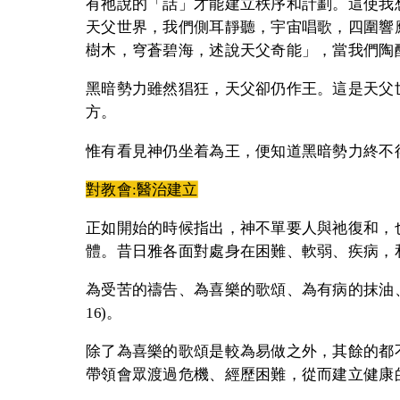
有祂說的「話」才能建立秩序和計劃。這使我
天父世界，我們側耳靜聽，宇宙唱歌，四圍響
樹木，穹蒼碧海，述說天父奇能」，當我們陶醉
黑暗勢力雖然猖狂，天父卻仍作王。這是天父
方。
惟有看見神仍坐着為王，便知道黑暗勢力終不
對教會:醫治建立
正如開始的時候指出，神不單要人與祂復和，
體。昔日雅各面對處身在困難、軟弱、疾病，
為受苦的禱告、為喜樂的歌頌、為有病的抹油、
16)。
除了為喜樂的歌頌是較為易做之外，其餘的都
帶領會眾渡過危機、經歷困難，從而建立健康