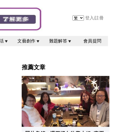
登入
/
註冊
活
文藝創作
難題解答
會員提問
推薦文章