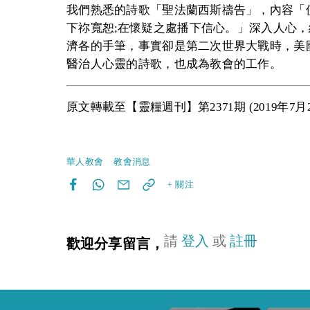
我們熟悉的詩歌「聖法蘭西斯禱告」，內容「使
下祢寬恕;在懷疑之處播下信心。」深入人心
濟各的手筆，事實卻是第二次世界大戰時，美
醫治人心靈的詩歌，也成為教會的工作。
原文轉載至【靈糧週刊】第2371期 (2019年7月
華人教會
教會消息
+ 關注
請
登入
或
註冊
歡迎分享留言，