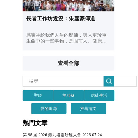
長者工作坊近況：朱嘉豪傳道
感謝神給我們人生的歷練，讓人更珍重
生命中的一些事物，是眼前人、健康或
是團契。 每個星期三相聚一起，吉光片
羽，倍感珍惜。 能見面就是神賜給我們
的時光，彌足珍貴。
查看全部
聖經
主耶穌
信徒生活
愛的追尋
推薦禱文
熱門文章
第 98 屆 2026 港九培靈研經大會 2026-07-24