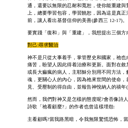
通，還要以無限的忍耐和寬恕，使你能重建與對
上，總要學習包容，學習饒恕，因為這是真正
前，讓人看出基督信仰的美善(參西三 12-17)。
要實踐「復和」與「重建」，我想提出三個方向
對己:尋求醫治
神不是只從大事着手，掌管歷史和國家，祂也
痛苦，盼望人因此得着治療和更新。面對在敘
或長大痲瘋的病人，主耶穌分別用不同方法，
魂，更關心人的內心，因為祂來世間的使命，
見、受壓制的得自由，並報告神悅納人的禧年(路四
然而，我們對神又是怎樣的態度呢?會否像詩人一
詩歌「祂看顧麼?」的作者也曾這樣埋怨:
主看顧嗎?當我路黑暗，令我無限驚慌恐怖，