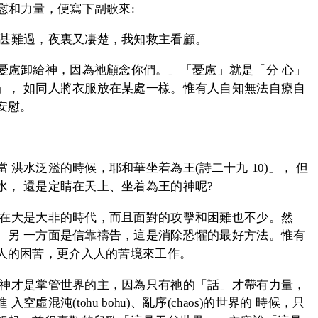
慰和力量，便寫下副歌來:
晝甚難過，夜裏又凄楚，我知救主看顧。
的憂慮卸給神，因為祂顧念你們。」「憂慮」就是「分 心」
」， 如同人將衣服放在某處一樣。惟有人自知無法自療自
安慰。
洪水泛濫的時候，耶和華坐着為王(詩二十九 10)」， 但
， 還是定睛在天上、坐着為王的神呢?
 在大是大非的時代，而且面對的攻擊和困難也不少。然
、另 一方面是信靠禱告，這是消除恐懼的最好方法。惟有
人的困苦，更介入人的苦境來工作。
 神才是掌管世界的主，因為只有祂的「話」才帶有力量，
混沌(tohu bohu)、亂序(chaos)的世界的 時候，只