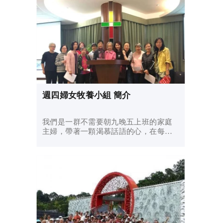
週四婦女牧養小組 簡介
我們是一群不需要朝九晚五上班的家庭
主婦，帶著一顆渴慕話語的心，在每星
期四上午10:00-12:00聚集在一起，以讚
美、感謝的敬拜詩歌安靜在神面前，預
備自己，領受神的話，學習彼此代禱、
相交，一起經歷神的信實、大能，以及
祂的安慰、醫治、教導、建立，享受生
命被改變的喜樂。