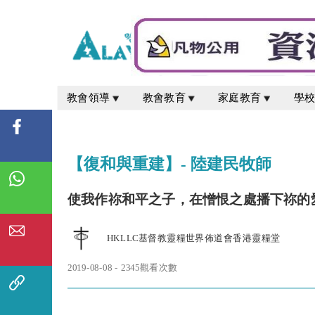
教會領導
教會教育
家庭教育
學
【復和與重建】- 陸建民牧師
使我作祢和平之子，在憎恨之處播下祢的
HKLLC基督教靈糧世界佈道會香港靈糧堂
2019-08-08 - 2345觀看次數