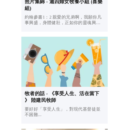
照片集錦 - 週四婦女牧養小組 (喜樂
組)
約翰參書1：2 親愛的兄弟啊，我願你凡
事興盛，身體健壯，正如你的靈魂興盛
一樣。
牧者的話 - 《享受人生、活在當下
》 陸建民牧師
要好好「享受人生」，對現代基督徒並
不困難...