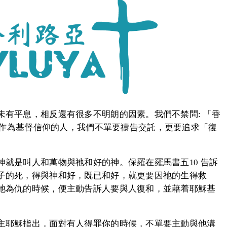
有平息，相反還有很多不明朗的因素。我們不禁問: 「香
」作為基督信仰的人，我們不單要禱告交託，更要追求「復
就是叫人和萬物與祂和好的神。保羅在羅馬書五10 告訴
子的死，得與神和好，既已和好，就更要因祂的生得救
祂為仇的時候，便主動告訴人要與人復和，並藉着耶穌基
主耶穌指出，面對有人得罪你的時候，不單要主動與他溝