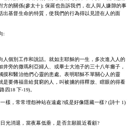
方的關係(參太十); 保羅也告訴我們，在人與人嫌隙的事
活出基督生命的特質，使我們的行為得以見證在人的面
:
向人個別工作和說話。就如主耶穌的一生，多次進入人的
加井旁的撒瑪利亞婦人、或畢士大池子的三十八年癱子，
觸摸和醫治他們心靈的患處。表明耶穌不單關心人的靈
就是要傳福音給貧窮的人，叫被擄的得釋放、瞎眼的得看
18 下-19)。
樣，常常埋怨神站在遠處?或是好像隱藏一樣? (詩十 1)
當日光消退，當夜幕低垂，是否主願親近看顧?