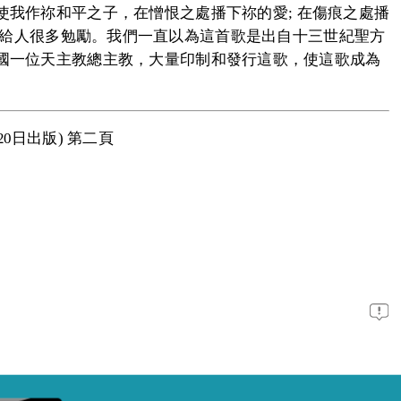
我作祢和平之子，在憎恨之處播下祢的愛; 在傷痕之處播
，給人很多勉勵。我們一直以為這首歌是出自十三世紀聖方
國一位天主教總主教，大量印制和發行這歌，使這歌成為
20日出版) 第二頁