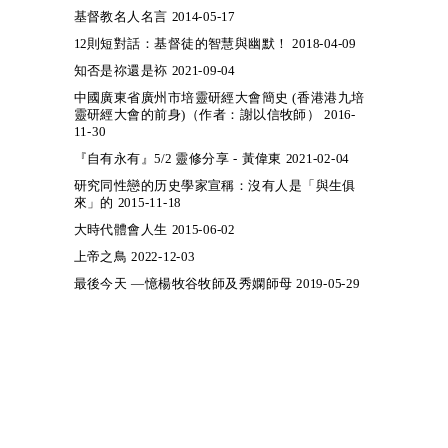
基督教名人名言 2014-05-17
12則短對話：基督徒的智慧與幽默！ 2018-04-09
知否是祢還是袮 2021-09-04
中國廣東省廣州市培靈研經大會簡史 (香港港九培
靈研經大會的前身)（作者：謝以信牧師） 2016-
11-30
『自有永有』5/2 靈修分享 - 黃偉東 2021-02-04
研究同性戀的历史學家宣稱：沒有人是「與生俱
來」的 2015-11-18
大時代體會人生 2015-06-02
上帝之鳥 2022-12-03
最後今天 —憶楊牧谷牧師及秀嫻師母 2019-05-29