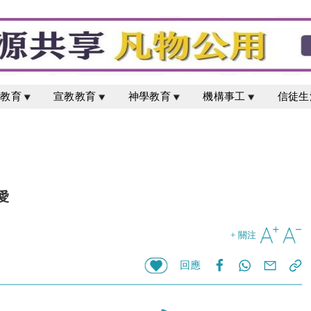
校教育
宣教教育
神學教育
機構事工
信徒生
愛
+ 關注
回應