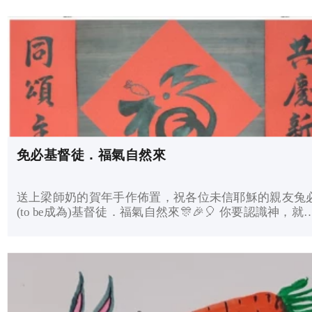
免必基督徒．福氣自然來
送上梁師奶的賀年手作佈置，祝各位未信耶穌的親友兔
(to be成為)基督徒．福氣自然來🎊🎉🎈 你要認識神，就得
平安； 福氣也必臨到你。聖經約伯記 22:21 願與各弟兄姊
妹共慶新春之餘，彼此提醒不要像兔子耳長、手短，只
不行；而要像兔巴哥，耳長腳長，聽道行道，把握每一
機會去見証、事奉及同頌主名🎊🎉🎈 只是你們要行道，不
要單單聽道，自己欺哄自己。聖經雅各書 1:22