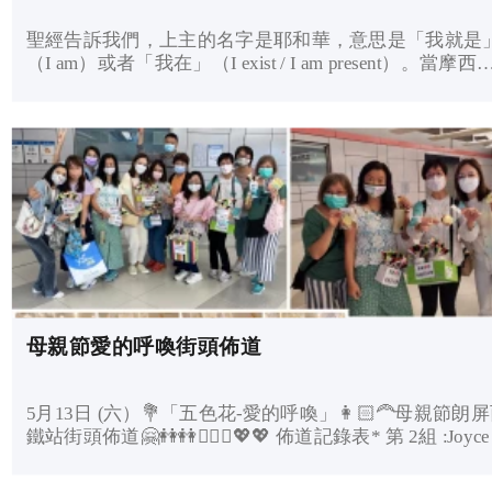
聖經告訴我們，上主的名字是耶和華，意思是「我就是
（I am）或者「我在」（I exist / I am present）。當摩西
上主叫什麼名字時，上主回答說：「我就是我，如果以
列人問你，你就說，那位『我就是』把你差去。」...
母親節愛的呼喚街頭佈道
5月13日 (六）💐「五色花-愛的呼喚」👩🏻‍🦰母親節朗
鐵站街頭佈道🤗👭👭🧍🏼‍♂️💖💖 佈道記錄表* 第 2組 :Joyce +
燕燕 1) 接觸人數：13人 2) 聽完整全福音： 9人 3) 派出
音單張：16張 4) 派出五色花: 14枝 5) 決志人數： 2人 👉重