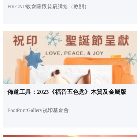
HKCNP教會關懷貧窮網絡（教關）
佈道工具：2023《福音五色匙》木質及金屬版
FootPrintGallery祝印基金會