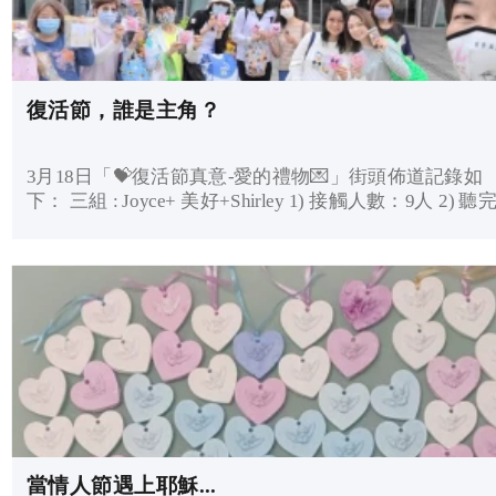
和友善的態度，真讓我感受到“學像耶穌之美”、“勇於與
分享好消息之美”......😊🌻🌈
復活節，誰是主角？
3月18日「💝復活節真意-愛的禮物💌」街頭佈道記錄如
下： 三組 : Joyce+ 美好+Shirley 1) 接觸人數：9人 2) 聽完整
福音：7 人 3) 派出兔仔🐰：8隻 4) 派出福音單張：9張 5)
決志人數：1人 6) 留低聯絡電話人數：0人 7) 與對象祈禱：
5人 隊員分享如下： Joyce分享： 感恩由一開始就經歷神好
大的恩典及預備🎊🎉🌷 更感恩再次與美好及初次與Shirley
一起傳福音，她們不但會事先在家多番練習講福音、在
隊的時候還很主動，很大膽地爭取機會向街坊傳福音，
在為她們非常感謝神，求神大大使用她們及祝福她們的
庭🌷🎊🎉 最感恩今天楊太與他的兒子一起聽福音，最後雖
然只有兒子願意決志信耶穌，但是感恩楊太沒有阻止還
證了兒子與我們一起決志信耶穌；求主堅固小弟兄的信
心，更求神使用他作福音流通的管子引領家人及更多人
當情人節遇上耶穌...
受救恩🎊🌷🎉 在商品化的社會，令人忘記了復活節真正的