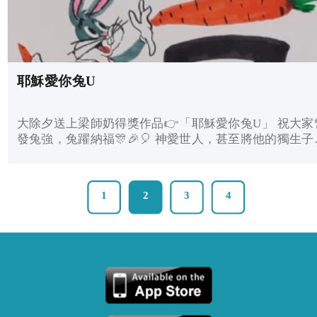
耶穌愛你兔U
大除夕送上梁師奶得獎作品👉「耶穌愛你兔U」 祝大家奮
發兔強，兔躍納福🎊🎉🎈 神愛世人，甚至將他的獨生子賜
給他們，叫一切信他的，不至滅亡，反得永生。聖經約
福音3:16
1
2
3
4