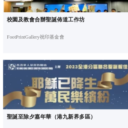
校園及教會合辦聖誕佈道工作坊
FootPrintGallery祝印基金會
聖誕至除夕嘉年華（港九新界多區）