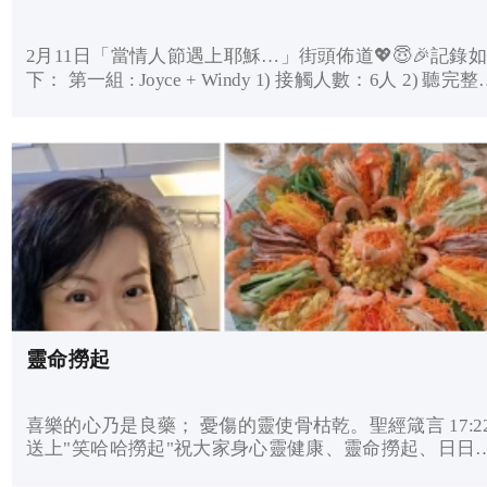
主角是耶穌基督！ 復活節這天是為了記念祂被釘死在十字
架後第三天復活的日子，耶穌的復活代表祂勝過了死亡
2月11日「當情人節遇上耶穌…」街頭佈道💖😇🎉記錄如
帶來新的生命和盼望。 祈禱我們所有的親友早日得著永
下： 第一組 : Joyce + Windy 1) 接觸人數：6人 2) 聽完整
的盼望🎊🎊🎊
音： 5人 3) 派出心型擴香石：10 4) 派出福利單張：10 5)
決志人數：2人 6) 重新決志人數：1人 7) 留低聯絡電話人
數：1人 8) 與對象祈禱： 3人 Joyce 分享： 不知道大家打算
如何渡過你的情人節？ 當人人都在費盡心思、密鑼緊鼓
另一半的喜悅；作為基督徒，有沒有也讓主耶穌成為情
節的主角，想盡辦法去討主喜悅呢？ 感恩今天有12位弟兄
姊妹一起討主喜悅履行大使命🎉🎈🎊 更感恩今天再次與十
多年前的三福學生，現在是神學生的Windy一起傳福音
非常欣賞她百忙之中都抽空一起街頭佈道，求神大大祝
她🎉🎈🎊 最感恩今天可以帶領三個人決志信耶穌，其中一
個是從英返港探親的陳生，他之前信得不清楚，今天願
靈命撈起
重新立志信耶穌，並答應履行大使命向三位親友傳福音
🎈🎊 求主繼續大大使用佈道隊的每一位弟兄姊妹；也求主
堅固今天決志信耶穌的每一位弟兄姊妹；更求主差派不
喜樂的心乃是良藥； 憂傷的靈使骨枯乾。聖經箴言 17:2
天使去跟進引領今天所遇到的每一個人早日信耶穌🙏🙏
送上"笑哈哈撈起"祝大家身心靈健康、靈命撈起、日日
哈哈🤣🤣🤣