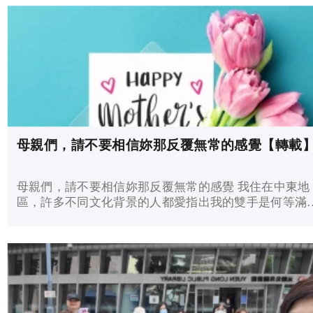
新決志：1人 6) 留低聯絡電話人數：0人 7) 與對象祈禱：
人 Joyce分享： 感恩今天第一次與燕燕一起傳福音，看見
姊妹虛心受教，勇於向街坊傳福音，實在為她非常感謝
父； 也感恩今天12位弟兄姊們藉著母親節街頭佈道把禮物
及尊榮給每位辛苦的媽媽外，也能把天堂帶到媽媽們的
裡，讓她們能夠得到天父給人在路加福音四章18節的應
及祝福：「主的靈在我身上， 因為他用膏膏我， 叫我
音給貧窮的人； 差遣我報告： 被擄的得釋放， 瞎眼的
看見， 叫那受壓制的得自由」 最感恩今天有兩位年青人在
母親們，請不要相信妳那反覆無常的感覺【轉載
他們媽媽的見證下決志信耶穌及有一位自以為自己已受
信耶穌的人可以聽完福音，真正明白福音、重新決志信
穌並馬上接受挑戰去傳福音💐🎉🎊 燕燕街佈後分享： 1)感
母親們，請不要相信妳那反覆無常的感覺 我住在中東地
谢主，今天 有機會和Joyce 同 一组！可以讓我多些學懂
區，許多不同文化背景的人都愛指出我的雙手是何等滿
下次可以如何在街上找緊述說五色完整福音和鼓勵福音
的忙碌。這不是什麼修辭比喻，每當我在外東奔西跑辦
象作決志祈禱五步驟：a)先以笑容點頭，說早晨或祝福
時，我的雙手確實會因為四個孩子而忙得不可開交。不
方“母親節快樂”；b)說自己是教會義工，想送禮物；c)
帶...
我介绍自己是“梁太”，然後問對方你呢？d)你知不知這
綠色代表甚麼....你願意接受耶穌拯救我們這寶貴禮物嗎
e)若願意，便可以跟我祈禱作ABC認罪、相信、委身三
曲簡單祈禱。 2）感謝籌備肢體們的又細心又有愛的清晰
準備、鼓勵和祈禱！讓我在這1小時街佈得著甚多。你