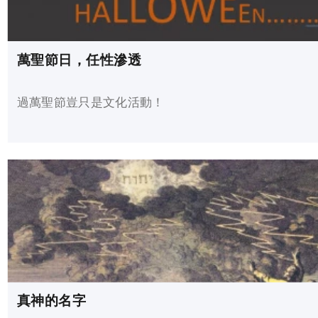
萬聖節日，任性滲透
過萬聖節豈只是文化活動！
真神的名字