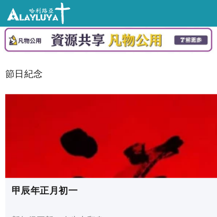
節日紀念
甲辰年正月初一