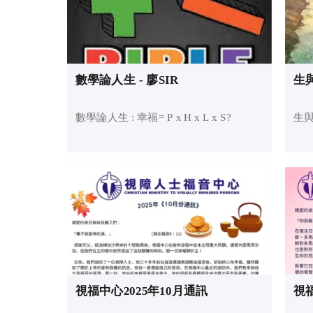
數學論人生 - 廖SIR
數學論人生 : 幸福= P x H x L x S?
視福中心2025年10月通訊
視福