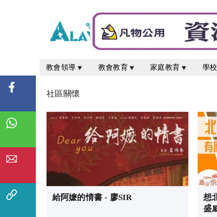
教會領導
教會教育
家庭教育
學
社區關懷
給阿嬷的情書 - 廖SIR
想
盛