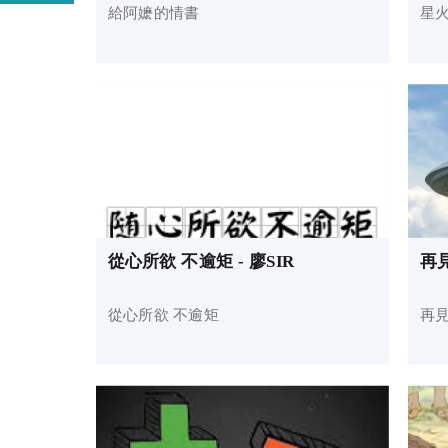
給阿嬷的情書
星火
從心所欲 不逾矩 - 廖SIR
再見
從心所欲 不逾矩
再見