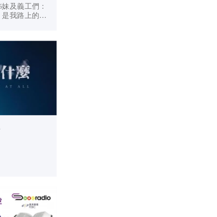
姊妹及義工們：
，是我路上的
) 自 2001 年
與香港浸信會神
」研經課程，當
..
R