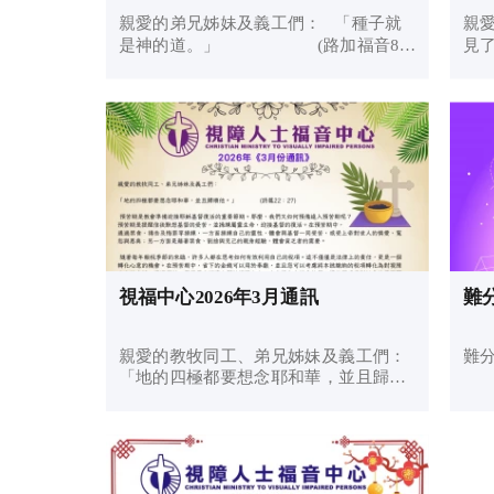
親愛的弟兄姊妹及義工們： 「種子就
親
是神的道。」 (路加福音8：
見
11) 感謝天父，經過樺加沙帶來的十號
了」
颱風後，視福中心在裝修過程中並未出
傳
現重大問題。儘管外面風雨交加，但我
別是
們在主的懷中安...
節。
視福中心2026年3月通訊
難分
親愛的教牧同工、弟兄姊妹及義工們：
難
「地的四極都要想念耶和華，並且歸順
他。」 (詩篇22：27) 預苦期是教會準備
迎接耶穌基督復活的重要節期。那麼，
我們又如何預備進入預苦期呢？預苦期
是提醒信徒默想基督的受...