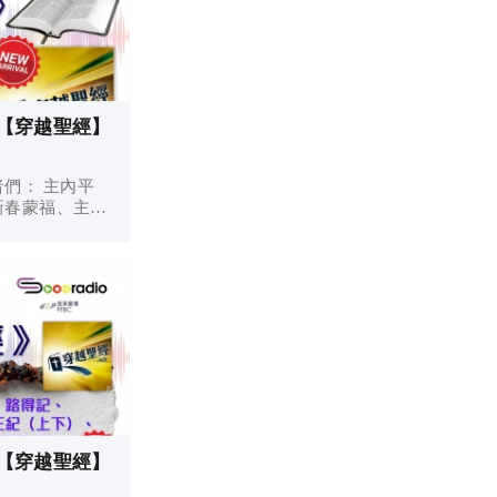
 【穿越聖經】
 主內平
新春蒙福、主恩
、靠主馬上得
鞭向著標竿直
各樣恩典和福
命馬上高升！ 今個星期好高興...
 【穿越聖經】