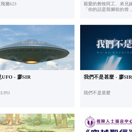
飛騰623
親愛的教牧同工、弟兄
「你的話是我腳前的燈
光。」 (詩篇 119：105
起，視障人士福音中心
學院合辦了「靈光工程
中包括「遙距新舊約研讀.
UFO - 廖SIR
我們不是甚麼 - 廖SI
UFO
我們不是甚麼