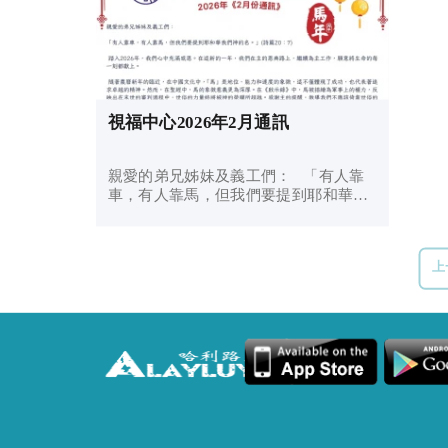
視福中心2026年2月通訊
親愛的弟兄姊妹及義工們： 「有人靠
車，有人靠馬，但我們要提到耶和華我
們神的名。」 (詩篇20：7) 踏入
2026年，我們心中充滿感恩。在這新的
一年，我們在主的恩典路上，繼續為主
上
工作，願意將生命的每一...