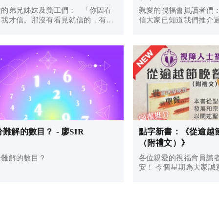
愛的弟兄姊妹及義工們： 「你因看
親愛的視福會員讀者們： 主內平安！ 
了我才信。那沒有看見就信的，有福
信大家已知道我們推介
 (約翰福音20：29) 在復活日後，
作的：《穿越聖經》粵
統教會經常分享關於多馬的故事，特
亦已將歷史書：約書亞
在《約翰福音》20:24-29中所述的情
得記、撒母耳記（上下
多馬因缺席而未能親...
下）、歷代志（上下）、以
難解的數目？ - 廖SIR
點字新書：《從逾越
（附禮文）》
分難解的數目？
各位親愛的視福會員讀者們： 
安！ 今個星期為大家誠意推介由道聲出
版的書籍：《從逾越節
禮文）》，作者是張振華。 「最
三天」是基督教最重要
稱為立聖餐日，第二天..