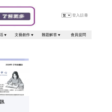
登入
/
註冊
活
文藝創作
難題解答
會員提問
通訊