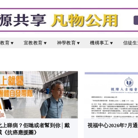
校教育
宣教教育
神學教育
機構事工
信徒生
北上睇病？佢哋或者幫到你│戴
視福中心2026年7月
威《抗癌應援團》