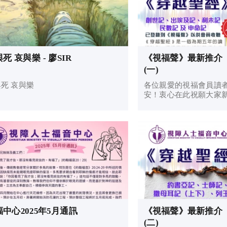
生與死 哀與樂 - 廖SIR
《視福聲》最新推介
(一)
生與死 哀與樂
各位親愛的視福會員讀者們：
安！衷心在此祝願大家
滿溢！身體健壯如駿馬
力、恩上加恩！快馬加
跑，得著從上主而來的
氣，靈
中心2025年5月通訊
《視福聲》最新推介
(二)