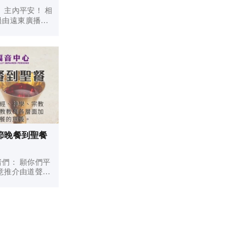
相
過由遠東廣播製
語版，我們剛剛
記、士師記、路
）、列王紀（上
...
節晚餐到聖餐
願你們平
晚餐到聖餐（附
偉大的
的節日，第一天
.