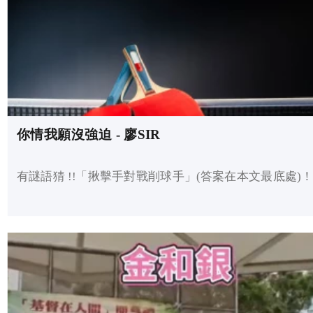
你情我願沒強迫 - 廖SIR
有謎語猜 !!「揪擊手對戰削球手」(答案在本文最底處)！