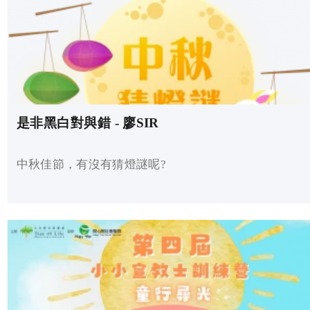
是非黑白對與錯 - 廖SIR
中秋佳節，有沒有猜燈謎呢?