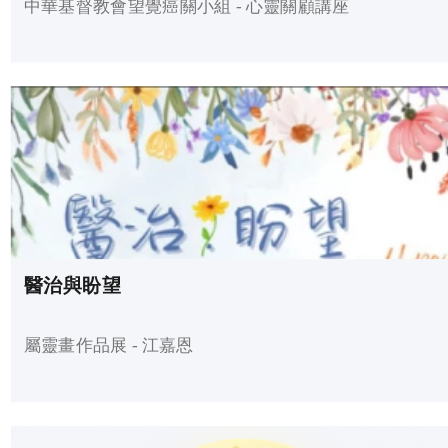
中華基督教會望覺癌關小組 - 心靈關顧講座
醫治與盼望
屬靈畫作品展 - 江嘉恩