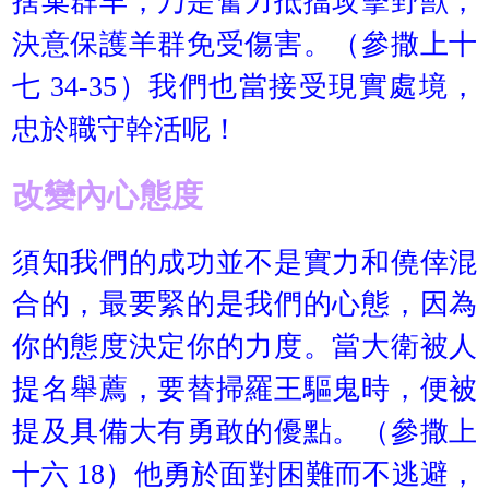
捨棄群羊，乃是奮力抵擋攻擊野獸，
決意保護羊群免受傷害。（參撒上十
七 34-35）我們也當接受現實處境，
忠於職守幹活呢！
改變內心態度
須知我們的成功並不是實力和僥倖混
合的，最要緊的是我們的心態，因為
你的態度決定你的力度。當大衛被人
提名舉薦，要替掃羅王驅鬼時，便被
提及具備大有勇敢的優點。（參撒上
十六 18）他勇於面對困難而不逃避，