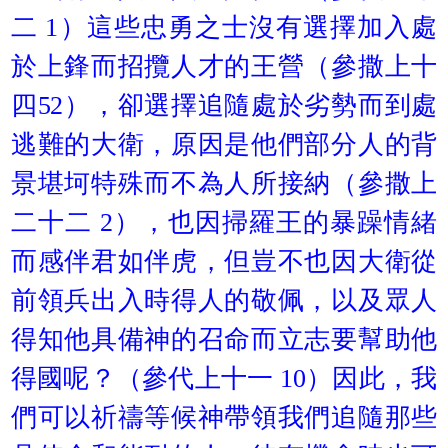
二 1）這些忠勇之士沒有選擇加入處
於上鋒而招攬人才的王營（參撒上十
四52），卻選擇追隨處於劣勢而到處
逃難的大衛，原因是他們部分人的背
景堪坷特殊而不為人所接納（參撒上
二十二 2），也因掃羅王的暴躁情緒
而感伴君如伴虎，但豈不也因大衛從
前領兵出入時得人的敬佩，以及眾人
得知他具備神的召命而立志要幫助他
得國呢？（參代上十一 10）因此，我
們可以祈禱等候神帶領我們追隨那些