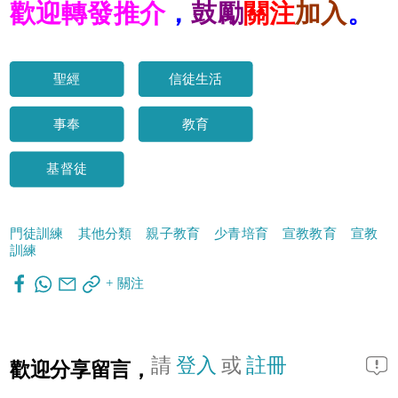
歡迎轉發推介
，
鼓勵
關注
加入
。
聖經
信徒生活
事奉
教育
基督徒
門徒訓練
其他分類
親子教育
少青培育
宣教教育
宣教
訓練
+ 關注
請
登入
或
註冊
歡迎分享留言，