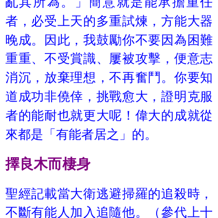
亂其所為。」簡意就是能承擔重任
者，必受上天的多重試煉，方能大器
晚成。因此，我鼓勵你不要因為困難
重重、不受賞識、屢被攻擊，便意志
消沉，放棄理想，不再奮鬥。你要知
道成功非僥倖，挑戰愈大，證明克服
者的能耐也就更大呢！偉大的成就從
來都是「有能者居之」的。
擇良木而棲身
聖經記載當大衛逃避掃羅的追殺時，
不斷有能人加入追隨他。（參代上十