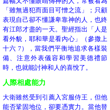
篇幅又不懂眼睛傳神的人，常被看為
「雖無過犯而面目可憎之流」；只顧
表現自己卻不懂謙卑靠神的人，也終
有江郎才盡的一天。聖經指出「人是
看外貌，耶和華是看內心」（參撒上
十六 7），當我們平衡地追求各樣裝
備、注意外表儀容和學習美德禮節
時，也就能討神和人的喜悅了。
人際相處能力
大衛雖然受到引薦入宮服侍王，但他
能否鞏固地位，卻要憑實力。當他替