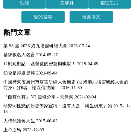
聖經
主耶穌
信徒生活
愛的追尋
推薦禱文
熱門文章
第 98 屆 2026 港九培靈研經大會 2026-07-24
基督教名人名言 2014-05-17
12則短對話：基督徒的智慧與幽默！ 2018-04-09
知否是祢還是袮 2021-09-04
中國廣東省廣州市培靈研經大會簡史 (香港港九培靈研經大會的
前身)（作者：謝以信牧師） 2016-11-30
『自有永有』5/2 靈修分享 - 黃偉東 2021-02-04
研究同性戀的历史學家宣稱：沒有人是「與生俱來」的 2015-11-
18
大時代體會人生 2015-06-02
上帝之鳥 2022-12-03