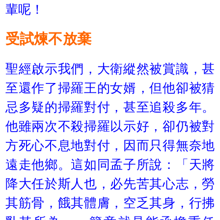
輩呢！
受試煉不放棄
聖經啟示我們，大衛縱然被賞識，甚
至還作了掃羅王的女婿，但他卻被猜
忌多疑的掃羅對付，甚至追殺多年。
他雖兩次不殺掃羅以示好，卻仍被對
方死心不息地對付，因而只得無奈地
遠走他鄉。這如同孟子所說：「天將
降大任於斯人也，必先苦其心志，勞
其筋骨，餓其體膚，空乏其身，行拂