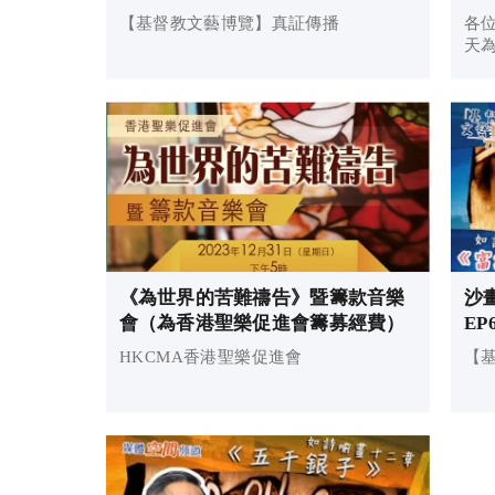
見我所聽見的嗎？》｜基督教文藝
【基督教文藝博覽】真証傳播
各位
博覽
天為
上
古
人
眼聽
《為世界的苦難禱告》暨籌款音樂
沙
會（為香港聖樂促進會籌募經費）
E
的
HKCMA香港聖樂促進會
【