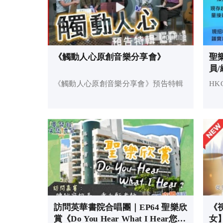
《觸動人心原創音樂分享會》
聖
員
《觸動人心原創音樂分享會》預告特輯
HK
訪問英華書院合唱團｜EP64 聖樂欣
《
賞《Do You Hear What I Hear您聽
女