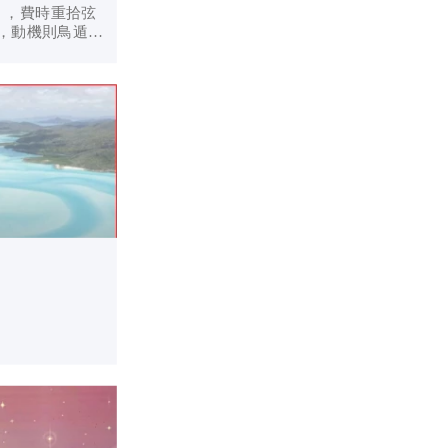
》，費時重拾弦
5:8相契：「清
們必得見上帝」
主所願的和諧景
，心懷算計則失
純誠之貴🥰🥰