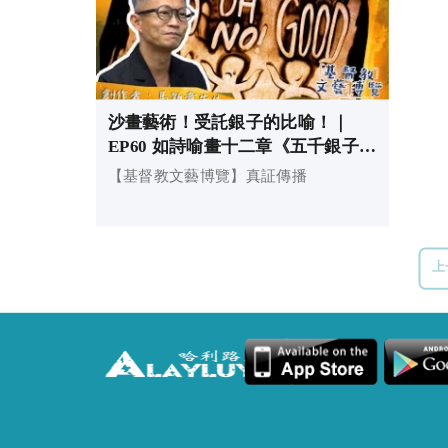
沙畫藝術！受託銀子的比喻！｜
EP60 如詩喻畫十二章《五千銀子》
｜基督教文藝博覽
【基督教文藝博覽】真証傳播
上