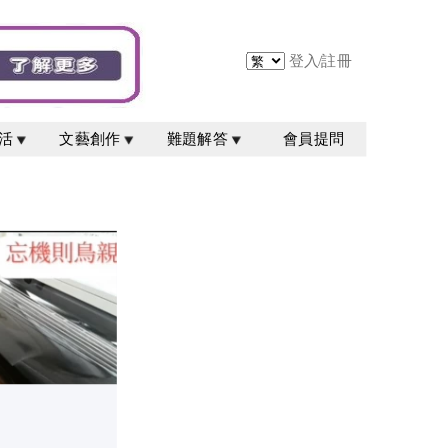
登入
/
註冊
活
文藝創作
難題解答
會員提問