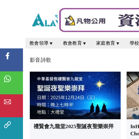
教會領導
教會教育
家庭教育
學
影音詩歌
禮賢會九龍堂2025聖誕夜聖樂崇拜
In
Ch