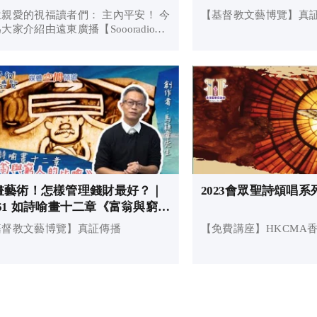
教文藝博覽
親愛的視福讀者們： 主內平安！ 今
【基督教文藝博覽】真
大家介紹由遠東廣播【Soooradio網
電台】製作的《讀男．讀女》，詩書
籍雄財偉略，人人皆應熟讀；偉人惡
刻心經典，你又鐘情哪款？從另一對
出另一種眼界，或能別有...
畫藝術！怎樣管理錢財最好？｜
2023會眾聖詩頌唱
P61 如詩喻畫十二章《富翁與窮人
比喻》｜基督教文藝博覽
基督教文藝博覽】真証傳播
【免費講座】HKCMA