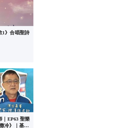
歌1》合唱聖詩
EP63 聖樂
耶路撒冷》｜基督