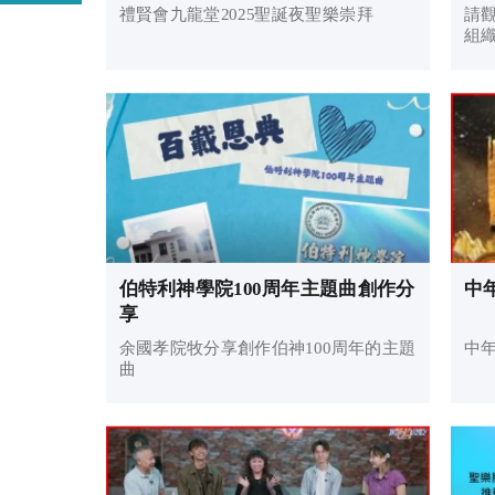
禮賢會九龍堂2025聖誕夜聖樂崇拜
請
組
伯特利神學院100周年主題曲創作分
中
享
余國孝院牧分享創作伯神100周年的主題
中
曲