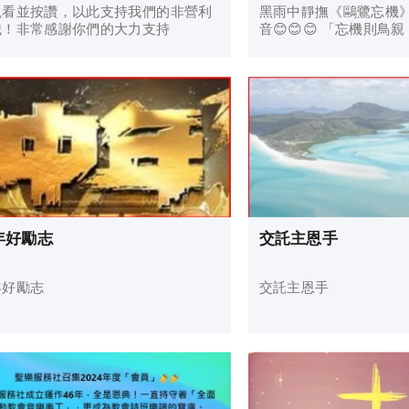
觀看並按讚，以此支持我們的非營利
黑雨中靜撫《鷗鷺忘機
織！非常感謝你們的大力支持
音😊😊😊 「忘機則鳥親，動機則鳥遁」
之理，恰與聖經馬太福音
心的人有福了，因為他
🎉🎉🎉 心無機巧，方能與造物之妙相
契，無偽之心正是造物
象。忘卻機心便蒙恩眷
和諧。弦音與經文，共訴
🥰
年好勵志
交託主恩手
年好勵志
交託主恩手