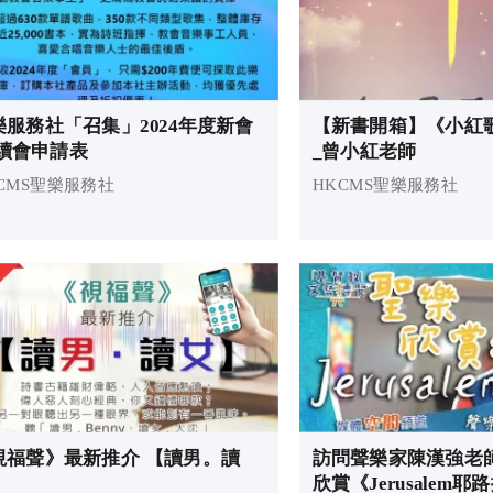
樂服務社「召集」2024年度新會
【新書開箱】《小紅
/續會申請表
_曾小紅老師
CMS聖樂服務社
HKCMS聖樂服務社
視福聲》最新推介 【讀男。讀
訪問聲樂家陳漢強老師｜
】
欣賞《Jerusalem