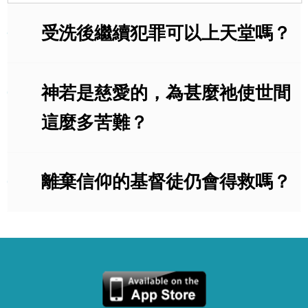
Q
受洗後繼續犯罪可以上天堂嗎？
Q
神若是慈愛的，為甚麼祂使世間
這麼多苦難？
Q
離棄信仰的基督徒仍會得救嗎？