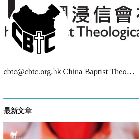
cbtc@cbtc.org.hk China Baptist Theological College Limited
最新文章