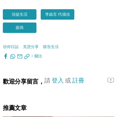
信徒生活
李啟言 代禱信
困局
信仰日誌
見證分享
禱告生活
+ 關注
請
登入
或
註冊
歡迎分享留言，
推薦文章