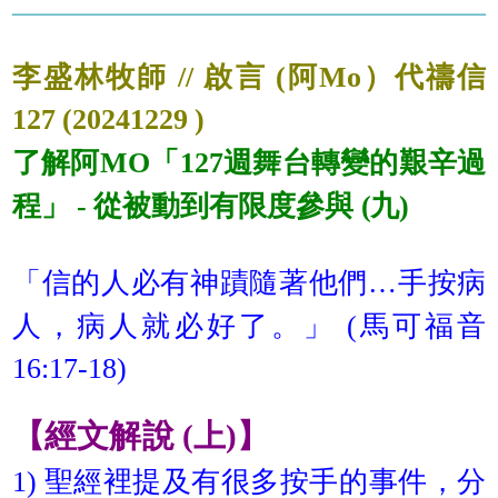
李盛林牧師 // 啟言 (阿Mo）代禱信
127 (20241229 )
了解阿MO「127週舞台轉變的艱辛過
程」 - 從被動到有限度參與 (九)
「信的人必有神蹟隨著他們…手按病
人，病人就必好了。」 (馬可福音
16:17-18)
【經文解說 (上)】
1) 聖經裡提及有很多按手的事件，分