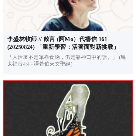
李盛林牧師 // 啟言 (阿Mo）代禱信 161
(20250824) 「重新學習：活著面對新挑戰」
「人活著不是單靠食物，仍是靠神口中的話。」 (馬
太福音4:4 - 譯希伯來文聖經)