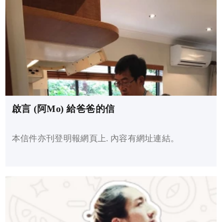
啟言 (阿Mo) 給爸爸的信
本信件亦刊登明報網頁上. 內容有網址連結。