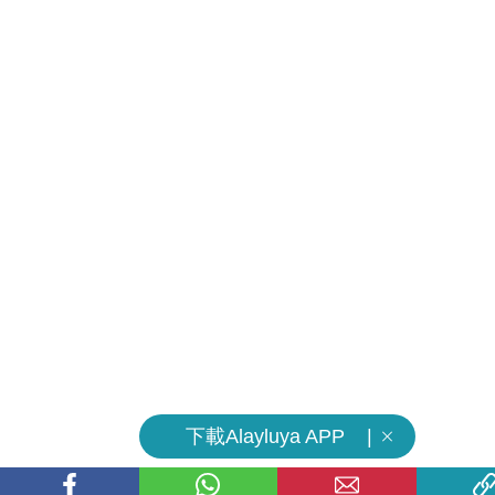
下載Alayluya APP |