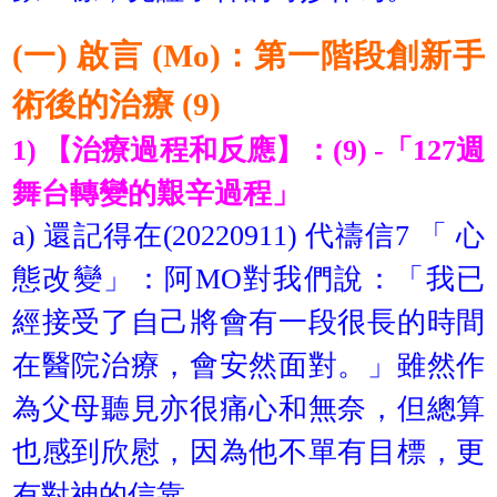
(一) 啟言 (Mo)：第一階段創新手
術後的治療 (9)
1) 【治療過程和反應】：(9) -「127週
舞台轉變的艱辛過程」
a) 還記得在(20220911) 代禱信7 「 心
態改變」：阿MO對我們說：「我已
經接受了自己將會有一段很長的時間
在醫院治療，會安然面對。」雖然作
為父母聽見亦很痛心和無奈，但總算
也感到欣慰，因為他不單有目標，更
有對神的信靠。