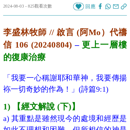
2024-08-03 - 825觀看次數
回應
李盛林牧師 // 啟言 (阿Mo）代禱
信 106 (20240804)
–
更上一層樓
的復康治療
「我要一心稱謝耶和華神，我要傳揚
袮一切奇妙的作為！」(詩篇9:1)
1) 【經文解說 (下)】
a) 其重點是雖然現今的處境和經歷是
如此不理想和困難，但所相信的神是