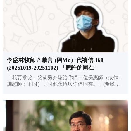
李盛林牧師 // 啟言 (阿Mo）代禱信 168
(20251019-20251102) 「應許的同在」
「我要求父，父就另外賜給你們一位保惠師（或作：
訓慰師；下同），叫他永遠與你們同在。」(希臘原
文…約翰福音14:16)