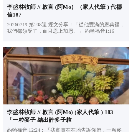
李盛林牧師 // 啟言 (阿Mo）（家人代筆 ) 代禱
信187
20260719-第208週 經文分享：「從他豐滿的恩典裡，
我們都領受了，而且恩上加恩。」 約翰福音1:16
李盛林牧師 // 啟言 (阿Mo) (家人代筆 ) 183
「一粒麥子 結出許多子粒」
約翰福音 12:24：「我實實在在地告訴你們，一粒麥