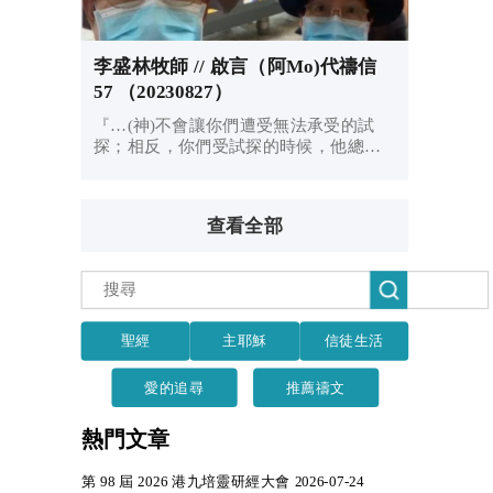
李盛林牧師 // 啟言（阿Mo)代禱信
57 （20230827）
『…(神)不會讓你們遭受無法承受的試
探；相反，你們受試探的時候，他總會
開一條出路，好讓你們能忍受得住。』
（新普及譯本 -- 哥林多前書10:13）
查看全部
聖經
主耶穌
信徒生活
愛的追尋
推薦禱文
熱門文章
第 98 屆 2026 港九培靈研經大會 2026-07-24