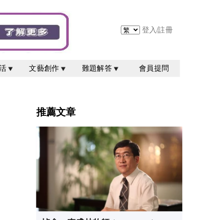
登入
/
註冊
活
文藝創作
難題解答
會員提問
推薦文章