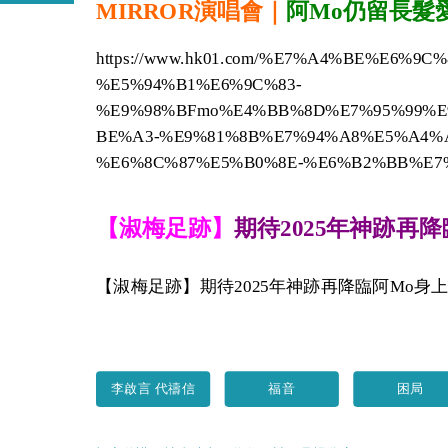
MIRROR演唱會｜
阿Mo仍留長髮
https://www.hk01.com/%E7%A4%BE%E6%9C
%E5%94%B1%E6%9C%83-
%E9%98%BFmo%E4%BB%8D%E7%95%99%E
BE%A3-%E9%81%8B%E7%94%A8%E5%A4%
%E6%8C%87%E5%B0%8E-%E6%B2%BB%E7
【淑梅足跡】
期待2025年神跡再
【淑梅足跡】期待2025年神跡再降臨阿Mo身上 
李啟言 代禱信
福音
困局