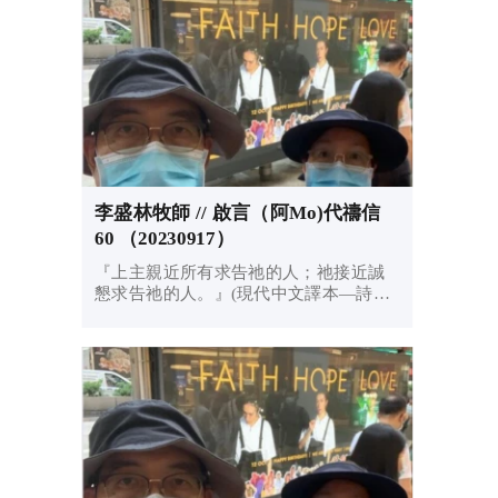
李盛林牧師 // 啟言（阿Mo)代禱信
60 （20230917）
『上主親近所有求告祂的人；祂接近誠
懇求告祂的人。』(現代中文譯本—詩篇
145:18）