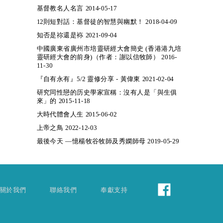
基督教名人名言 2014-05-17
12則短對話：基督徒的智慧與幽默！ 2018-04-09
知否是祢還是袮 2021-09-04
中國廣東省廣州市培靈研經大會簡史 (香港港九培
靈研經大會的前身)（作者：謝以信牧師） 2016-
11-30
『自有永有』5/2 靈修分享 - 黃偉東 2021-02-04
研究同性戀的历史學家宣稱：沒有人是「與生俱
來」的 2015-11-18
大時代體會人生 2015-06-02
上帝之鳥 2022-12-03
最後今天 —憶楊牧谷牧師及秀嫻師母 2019-05-29
關於我們
聯絡我們
奉獻支持