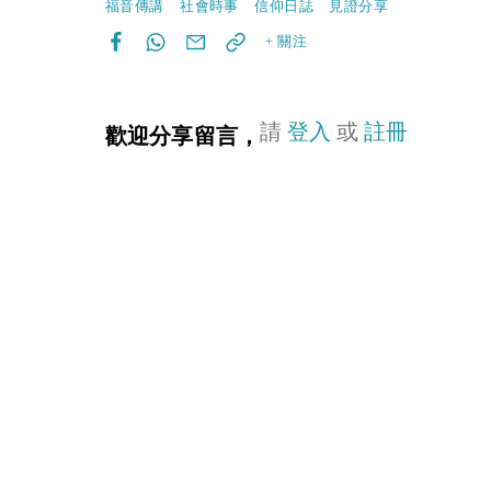
福音傳講
社會時事
信仰日誌
見證分享
+ 關注
請
登入
或
註冊
歡迎分享留言，