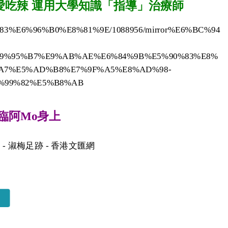
愛吃辣 運用大學知識「指導」治療師
%83%E6%96%B0%E8%81%9E/1088956/mirror%E6%BC%94
9%95%B7%E9%AB%AE%E6%84%9B%E5%90%83%E8%
A7%E5%AD%B8%E7%9F%A5%E8%AD%98-
%99%82%E5%B8%AB
降臨阿Mo身上
- 淑梅足跡 - 香港文匯網