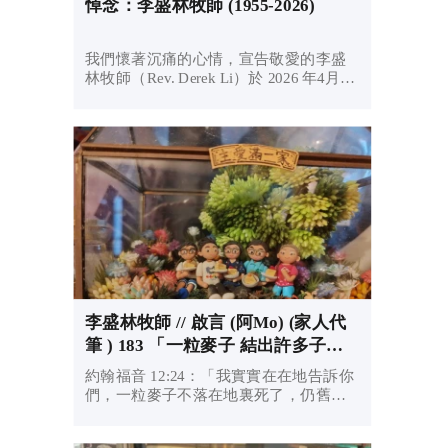
悼念：李盛林牧師 (1955-2026)
我們懷著沉痛的心情，宣告敬愛的李盛
林牧師（Rev. Derek Li）於 2026 年4月25
日安息主懷，享年 71 歲。
李盛林牧師 // 啟言 (阿Mo) (家人代
筆 ) 183 「一粒麥子 結出許多子
粒」
約翰福音 12:24：「我實實在在地告訴你
們，一粒麥子不落在地裏死了，仍舊是
一粒；若是死了，就結出許多子粒
來。」