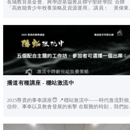
長城教育基金會、興學證基協會及聯宇聖經學院 合辦
「高效能青少年牧養策略及資源運用」 講員︰ 黃偉東
士及團隊日期︰ 2026年2月23日; 3月2,9,16,23,30日(逢
期一) 時間︰ 7:30p.m.- 9:00p.m.內容： ...
播道有種講座 - 穩站激流中
2025尊貴的事奉講座😇 📍穩站激流中——時代激流對個人
信仰、事奉以及教會發展的衝擊 在艱難的時刻，我們如何
保持韌性跟從主的腳蹤行？ 我們又如何謹守來自福音的盼
望、對基督的信心，以及彼此之間的愛， 從而在百般挑
中成長？