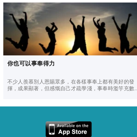
你也可以事奉得力
不少人羨慕別人恩賜眾多，在各樣事奉上都有美好的發
揮，成果顯著，但感慨自己才疏學淺，事奉時濫竽充數
一事無成；也有些認為自己是大有恩賜的人，卻不明白
何事奉時總覺力不從心，不能發揮，以致事奉果效差強
意，感到鬱鬱不得志。