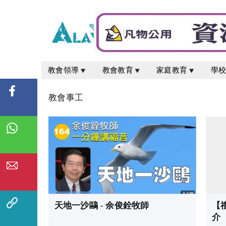
教會領導
教會教育
家庭教育
學
教會事工
天地一沙鷗 - 余俊銓牧師
【
介