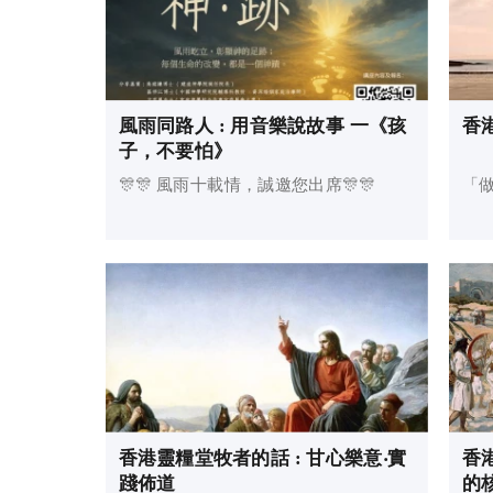
風雨同路人 : 用音樂說故事 一《孩
香
子，不要怕》
🎊🎊 風雨十載情，誠邀您出席🎊🎊
「做
香港靈糧堂牧者的話 : 甘心樂意‧實
香
踐佈道
的