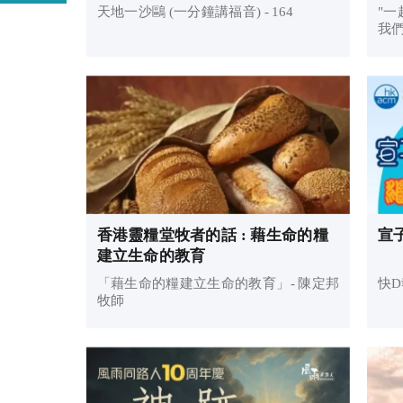
天地一沙鷗 (一分鐘講福音) - 164
"一
我們
香港靈糧堂牧者的話 : 藉生命的糧
宣子
建立生命的教育
「藉生命的糧建立生命的教育」- 陳定邦
快D
牧師