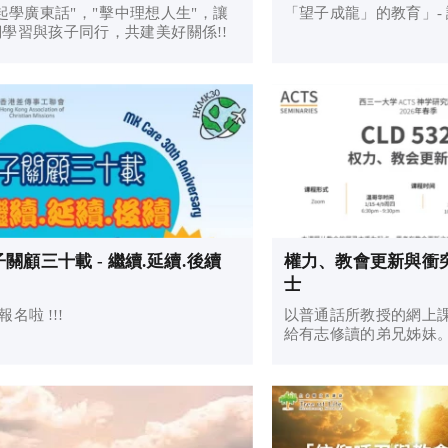
起學廣東話"，"擊中理想人生"，讓
「望子成龍」的教育」-
學習與孩子同行，共建美好關係!!
關顧三十載 - 繼續.延續.後續
權力、教會更新與衝突
士
報名啦 !!!
以普通話所教授的網上
給有志修讀的弟兄姊妹