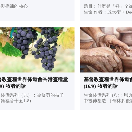
拜與操練的核心
題目：什麼是「好」？
生命 作者：戚大衛 + Dee
弟兄姊妹，平安！我們
多選擇，也常聽到人問
好不好？」但什麼是「
舒服？是得到想要的？還是
督教靈糧世界佈道會香港靈糧堂
基督教靈糧世界佈道
3/9) 牧者的話
(16/9) 牧者的話
命裝備系列（九）︰被修剪的枝子
生命裝備系列 (八)︰恩
翰福音十五1-8）
中被神塑造 （哥林多後書