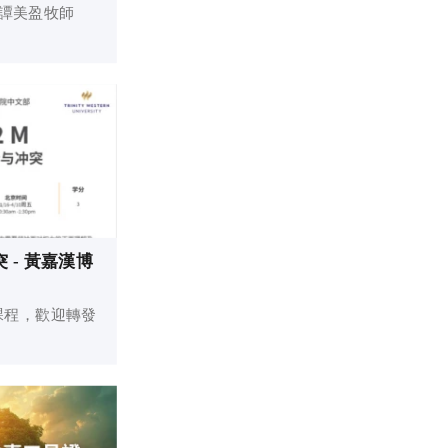
 譚美盈牧師
 - 黃嘉漢博
課程，歡迎轉發
。