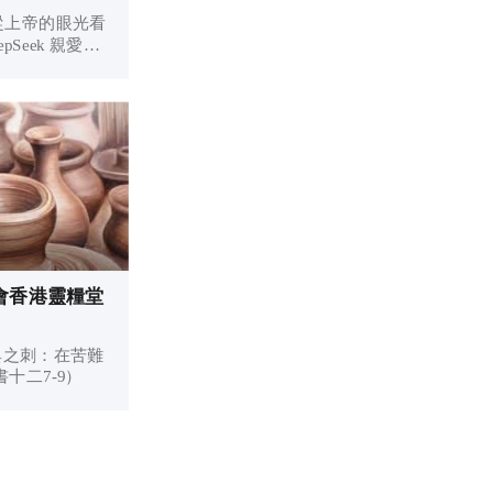
從上帝的眼光看
pSeek 親愛的
每天都會面對許
：「這樣做到底
好」？是讓自己
符合...
會香港靈糧堂
典之刺：在苦難
十二7-9）