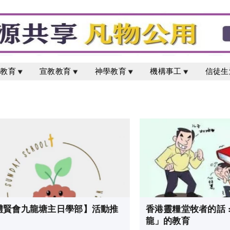
校教育
宣教教育
神學教育
機構事工
信徒生
禮賢會九龍塘主日學部】活動推
香港靈糧堂牧者的話 
龍」的教育