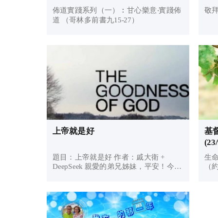
佈道實踐系列（一）︰甘心樂意‧實踐佈
敬
道 （哥林多前書九15-27）
上帝就是好
基
(2
題目：上帝就是好 作者：戚大衛 +
生
DeepSeek 親愛的弟兄姊妹，平安！今天
（約
我們要一起思想一個既簡單又深邃的真
理：上帝就是好。我們常說「上帝是好
的」，但這句話不只是描述上帝的某個
特質，更是宣告祂的本質。不是說...