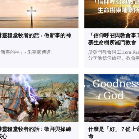
港靈糧堂牧者的話 : 做新事的神
「信仰呼召與教會事
寨生命樹所羅門教會
新事的神」- 朱嘉豪傳道
所羅門教會同工Horn Rea
分享他信仰旅程、教會
的心路歷程——從200
所羅門教會及Campong 
Kheng Va牧師、Sone
主，見證神在生命和教會
片...
港靈糧堂牧者的話 : 敬拜與操練
什麼是「好」？從上
核心
命