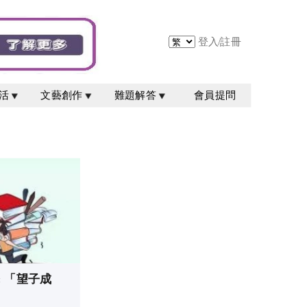
登入
/
註冊
活
文藝創作
難題解答
會員提問
: 「望子成