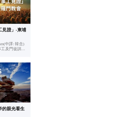
工見證」-柬埔
m(中譯: 韓念)
事工及門徒訓練
5年信主至今，在
Spur省，與
at傳道一同服侍
裡的作為。 影
帝的眼光看生