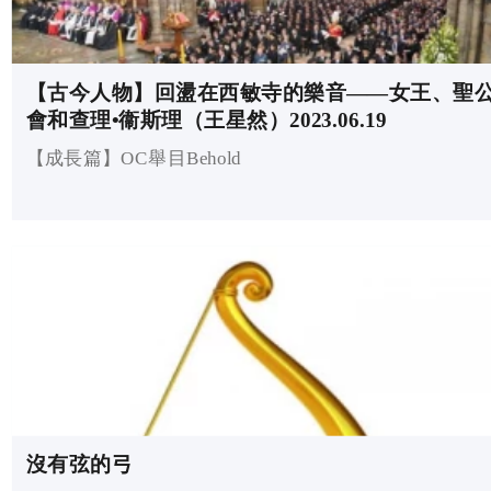
【古今人物】回盪在西敏寺的樂音——女王、聖
會和查理•衞斯理（王星然）2023.06.19
【成長篇】OC舉目Behold
沒有弦的弓