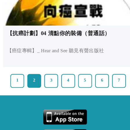
【抗癌計劃】04 清點你的裝備（普通話）
【癌症專輯】_ Hear and See 聽見有聲出版社
1
2
3
4
5
6
7