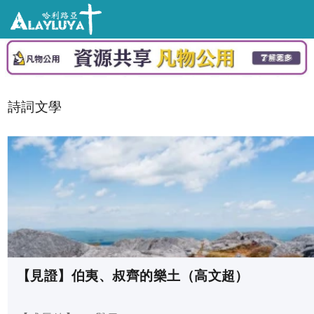
詩詞文學
【見證】伯夷、叔齊的樂土（高文超）