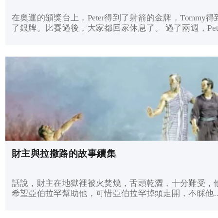
在奧運的頒獎台上，Peter得到了射箭的金牌，Tommy得
了銀牌。比賽過後，大家都回家休息了。 過了兩週，Pete
收到Tommy的訊息，說：「恭喜你拿到金牌。你星期六
空嗎？我盼望私下跟你進行一次比賽，請帶備弓箭，在..
財主與拉撒路的故事續集
話說，財主在地獄裡被火焚燒，舌頭乾澀，十分難受，
希望亞伯拉罕幫助他，可惜亞伯拉罕掉頭走開，不睬他
所以他就轉而向拉撒路求憐憫。 財主對拉撒路說：「求
可憐我，替我向上帝求情吧！上帝不是充滿慈愛的嗎？..