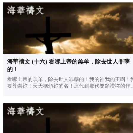
海華禱文 (十六) 看哪上帝的羔羊，除去世人罪孽
的！
看哪上帝的羔羊，除去世人罪孽的！我的神我的王啊！
要尊崇祢！天天稱頌祢的名！這代到那代要頌讚祢的作
為！