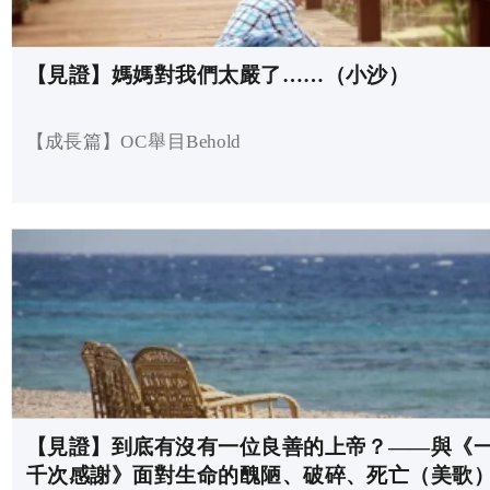
【見證】媽媽對我們太嚴了……（小沙）
【成長篇】OC舉目Behold
【見證】到底有沒有一位良善的上帝？——與《
千次感謝》面對生命的醜陋、破碎、死亡（美歌