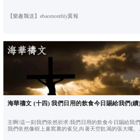
【樂趣飄送】ebaomonthly翼報
海華禱文 (十四) 我們日用的飲食今日賜給我們(續
主啊!這一刻我們依然祈求:我們日用的飲食今日賜給我們
我們依然像樹上巢窩裏的雀兒,向著天空飢渴的張大嘴。
豈不應許:你們大大張又,我就充滿你們。你們要先求神