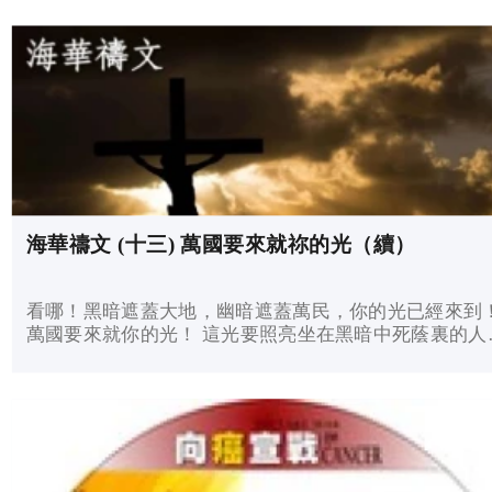
和神的義,這些東西都要加給你們了。
海華禱文 (十三) 萬國要來就祢的光（續）
看哪！黑暗遮蓋大地，幽暗遮蓋萬民，你的光已經來到
萬國要來就你的光！ 這光要照亮坐在黑暗中死蔭裏的人
把我們的腳引到平安的路上。