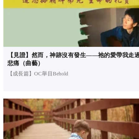
【見證】然而，神跡沒有發生——祂的愛帶我走
悲痛（曲藝）
【成長篇】OC舉目Behold