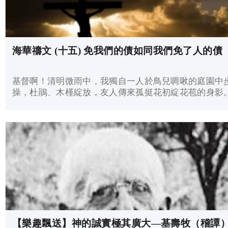
海華禱文 (十五) 免我們的債如同我們免了人的債
基督啊！清明微雨中，我獨自一人於鳥兒啁啾的庭園中
操，杜鵑、木槿綻放，友人傳來孤挺花初綻花苞的身影
【樂趣飄送】神的誠實極其廣大—基壽牧（稽譚