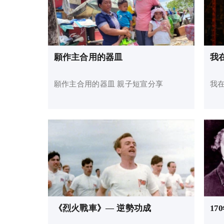
願作主合用的器皿
我
願作主合用的器皿 親子短宣分享
我
《烈火戰車》— 逆勢功成
1