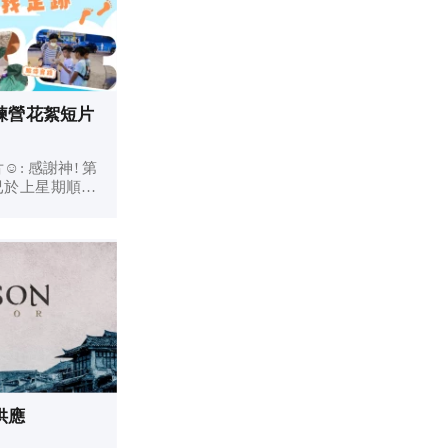
練營花絮短片
: 感謝神! 第
已於上星期順利
小宣教士和8位導
了3天2夜的美好
花絮短片，與大
若沒有...
供應