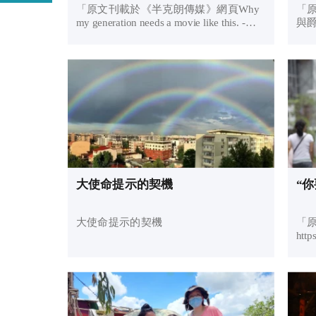
「原文刊載於《半克朗傳媒》網頁Why
「
my generation needs a movie like this. -
與爵
Half Crown Media。文章版權為《半克朗
克
傳媒》所有，已獲該機構允許轉載。」
載。
為什麽我們的世代需要這樣一部電影？
（S
訪談錄...
大使命提示的契機
“
大使命提示的契機
「
http
fo
有，
我去！” 瞥見祂的
字，