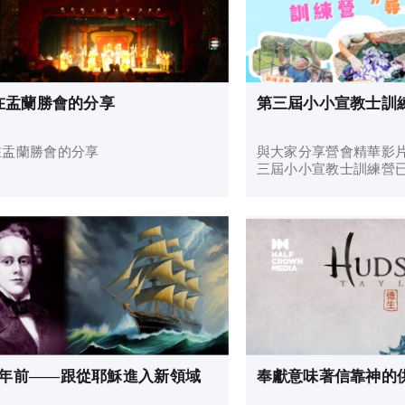
在盂蘭勝會的分享
第三屆小小宣教士訓
在盂蘭勝會的分享
與大家分享營會精華影片☺
三屆小小宣教士訓練營
完成，今年共有17位小
師，共25人愉快地度過
時光。我們特別製作了
家分享營會中的點滴。😊 
70年前——跟從耶穌進入新領域
奉獻意味著信靠神的