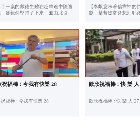
年廿一嵗的戴德生雖在赴華途中險遭
【奉獻意味著信靠神的供應】 
難，卻毅然堅持了下來，並由此引發
獻，基督徒常會想到耶
一場國際性的宣教運動！
那個寡婦。耶穌嘉許她
全部家當都獻了出來。 
有人嫌她捐得太少，耶
上了一切。 關於那...
祝福棒 : 今我有快樂 28
歡欣祝福棒 : 快 樂 人 
祝福棒 : 今我有快樂 28
歡欣祝福棒 : 快 樂 人 27