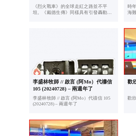
《烈火戰車》的全球走紅之路並不平
時
坦。《戴德生傳》同樣具有引發轟動的
海
潛力。
了
李盛林牧師 // 啟言 (阿Mo）代禱信
歡欣
105 (20240728) – 兩週年了
李盛林牧師 // 啟言 (阿Mo）代禱信 105
歡欣
(20240728) – 兩週年了