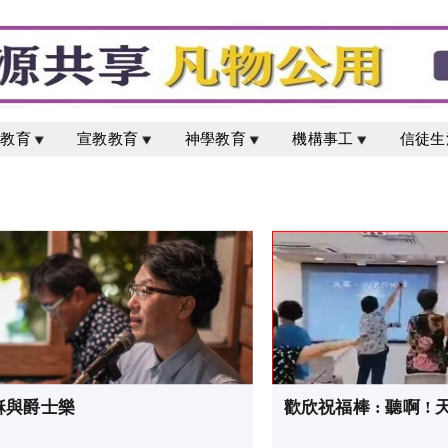
校教育
宣教教育
神學教育
機構事工
信徒生
穌與爵士樂
歡欣祝福棒 : 聽啊 ! 