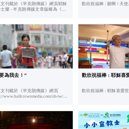
原文刊載於《半克朗傳媒》網頁耶穌
歡欣祝福棒 : 聽啊 ! 天使
士樂 - 半克朗傳媒文章版權為《半
朗傳媒》所有，已獲該機構允許轉
」 耶穌與爵士樂 聖迭哥
antiago）以歌聲服事於台北、台灣及
遠方 本期訪談中，我們將介紹...
你要為我去！”
歡欣祝福棒 : 耶穌喜
原文刊載於《半克朗傳媒》網頁
歡欣祝福棒 : 耶穌喜愛世
s://www.halfcrownmedia.com/zh-tw/go-
r-me/。文章版權為《半克朗傳媒》所
已獲該機構允許轉載。」 “你要為
榮耀…… 這寥寥幾個
構成了時年廿一...