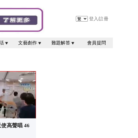
登入
/
註冊
活
文藝創作
難題解答
會員提問
天使高聲唱 46