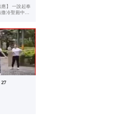
一說起奉
路撒冷聖殿中的
的慷慨，說她把
當時在場的，或
穌却指出，她獻
27