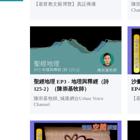
——黃喜蓮老師》 (一)｜基督教文
【基督教文藝博覽】真証傳播
陳崇
藝博覽
Cha
聖經地理 EP3 - 地理與釋經（詩
沙
125-2）（陳崇基牧師）
E
人
陳崇基牧師_城滙網台Urban Voice
【
Channel