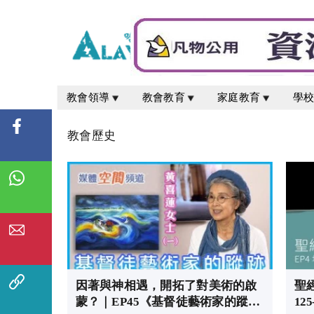
教會領導
教會教育
家庭教育
學
教會歷史
因著與神相遇，開拓了對美術的啟
聖經
蒙？｜EP45《基督徒藝術家的蹤跡
12