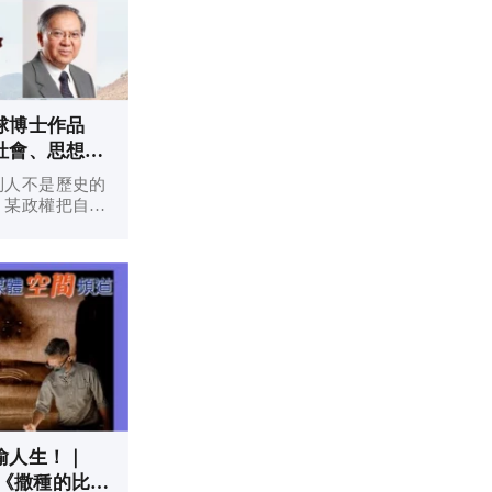
球博士作品
社會、思想、
到人不是歷史的
、某政權把自己
然發生。沒有一
啟示，在聖靈光
三一上帝帶領。
我們正在等待主
喻人生！｜
章《撒種的比