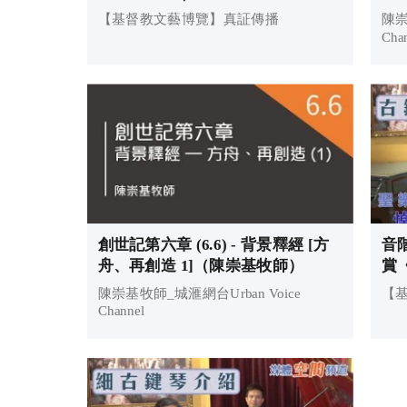
《浪子的比喻》｜基督教文藝博覽
【基督教文藝博覽】真証傳播
陳崇
Cha
創世記第六章 (6.6) - 背景釋經 [方
音
舟、再創造 1]（陳崇基牧師）
賞
文
陳崇基牧師_城滙網台Urban Voice
【
Channel