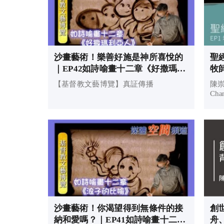
沙畫藝術！樂善好施是神所喜悅的
聖經
｜EP42如詩喻畫十二章《好撒瑪利
牧
亞人》｜基督教文藝博覽
【基督教文藝博覽】真証傳播
陳崇
Cha
沙畫藝術！你渴望得到無條件的接
創世
納和愛嗎？｜EP41如詩喻畫十二章
舟