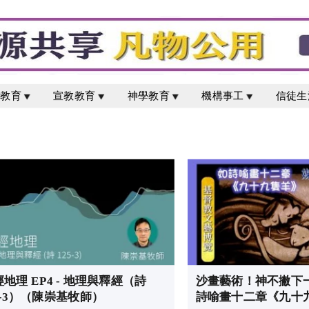
校教育
宣教教育
神學教育
機構事工
信徒生
地理 EP4 - 地理與釋經（詩
沙畫藝術！神不撇下一
5-3）（陳崇基牧師）
詩喻畫十二章《九十