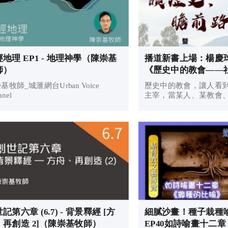
地理 EP1 - 地理神學（陳崇基
播道新書上場：楊慶
師）
《歷史中的教會——
人物》（上/下冊）
基牧師_城滙網台Urban Voice
歷史中的教會，讓人看
nnel
主宰，當某人、某教會
的思想絕對化，悲劇必
個宗派完全擁有上帝的
照下彼此參詳學習，求
歷史的終局是主再來，
來的日子。
記第六章 (6.7) - 背景釋經 [方
細膩沙畫！種子栽種
、再創造 2]（陳崇基牧師）
EP40如詩喻畫十二