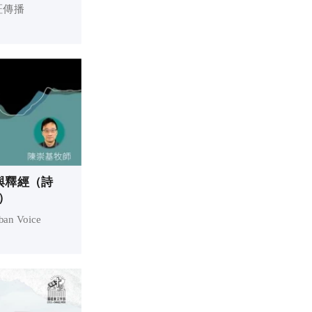
証傳播
理與釋經（詩
師）
 Voice