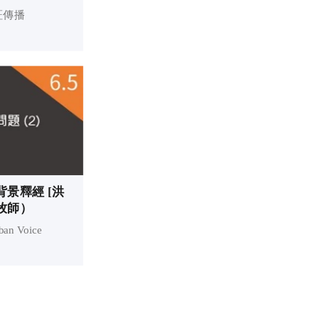
覽
証傳播
 背景釋經 [洪
牧師）
 Voice