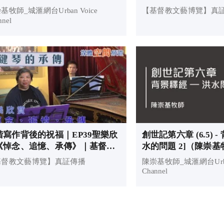
喻》｜基督教文藝博
基牧師_城滙網台Urban Voice
【基督教文藝博覽】真
nnel
階寫作背後的祝福｜EP39聖樂欣
創世記第六章 (6.5) -
《悼念、追憶、承傳》｜基督教
水的問題 2]（陳崇基
藝博覽
基督教文藝博覽】真証傳播
陳崇基牧師_城滙網台Urban
Channel