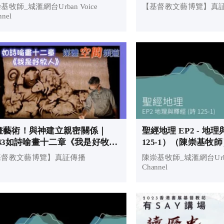
督教文藝博覽
基牧師_城滙網台Urban Voice
【基督教文藝博覽】真
nnel
畫藝術！與神建立親密關係｜
聖經地理 EP2 - 地
P43如詩喻畫十二章《我是好牧
125-1）（陳崇基牧
》｜基督教文藝博覽
基督教文藝博覽】真証傳播
陳崇基牧師_城滙網台Urban
Channel