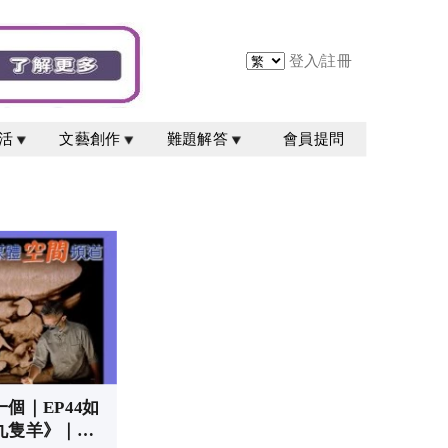
登入
/
註冊
活
文藝創作
難題解答
會員提問
個｜EP44如
九隻羊》｜基