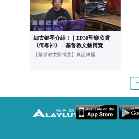
細古鍵琴介紹！｜EP38聖樂欣賞
《倚靠神》｜基督教文藝博覽
【基督教文藝博覽】真証傳播
上