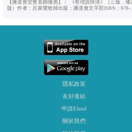
【播道會堂會直銷優惠】︰ 《有理說得清》（三版．修
版）作者：呂家聲牧師出版：播道會文字部ISBN：978-
962-673-723-1尺寸：148mm X 210mm頁數：144售價：
HK$88 簡介信仰栽培有如建造房屋，鞏固的地基何等重
要！對...
隱私政策
友好連結
申請Eland
關於我們