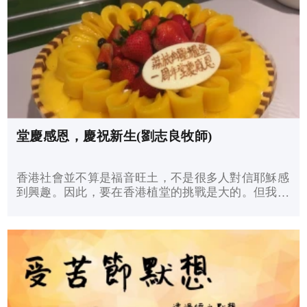
熬，更怕他們會因受不住而情緒困擾，做出傻事，那
就後悔莫及了。然而我們當如何培養孩子邁向成熟，
他們才會健康成長呢？
堂慶感恩，慶祝新生(劉志良牧師)
香港社會並不算是福音旺土，不是很多人對信耶穌感
到興趣。因此，要在香港植堂的挑戰是大的。但我們
學習憑信心抓著主的應許，把握上好時機，運用對應
策略，同心配搭牧養，感謝神的恩典，讓我們經歷祂
的大能。