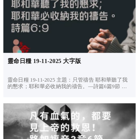
靈命日糧 19-11-2025 大字版
靈命日糧 19-11-2025 主題：只管禱告 耶和華聽了我
的懇求；耶和華必收納我的禱告。—詩篇6篇9節 經
文默想： 詩篇6:4-10 4耶和華啊，求你轉回，搭救
我，因你的慈愛拯救我。 5 因為在死地無人記念你，
在陰間有誰稱謝你...