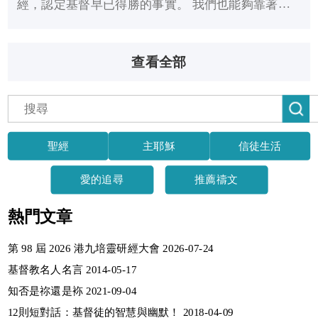
經，認定基督早已得勝的事實。 我們也能夠靠著祂
的大能活出得勝的生活 主耶穌，我知道祢已戰勝邪
惡與黑暗，懇求祢幫助我活出得勝的生命！
查看全部
聖經
主耶穌
信徒生活
愛的追尋
推薦禱文
熱門文章
第 98 屆 2026 港九培靈研經大會 2026-07-24
基督教名人名言 2014-05-17
知否是祢還是袮 2021-09-04
12則短對話：基督徒的智慧與幽默！ 2018-04-09