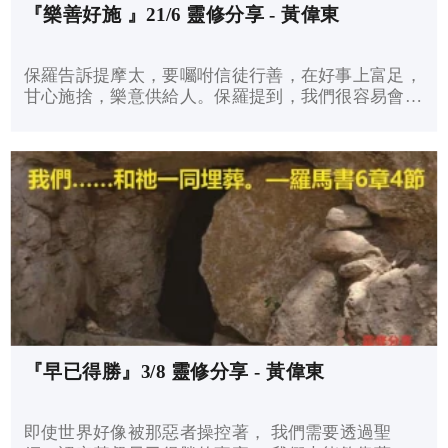
『樂善好施 』21/6 靈修分享 - 黃偉東
保羅告訴提摩太，要囑咐信徒行善，在好事上富足，
甘心施捨，樂意供給人。保羅提到，我們很容易會變
得高傲自大，並將盼望寄託於世上的財富。保羅勸勉
我們要活出慷慨的生命、樂意服事人，並且在善事上
富足。 不論我們的生活是富足或匱乏，只要樂於與
人分享我們所擁有的一切，就能經歷因慷慨好施所帶
來的豐盛生命。 你可以透過以下連結，看到今天的
靈修分享:
『早已得勝』3/8 靈修分享 - 黃偉東
即使世界好像被那惡者操控著， 我們需要透過聖