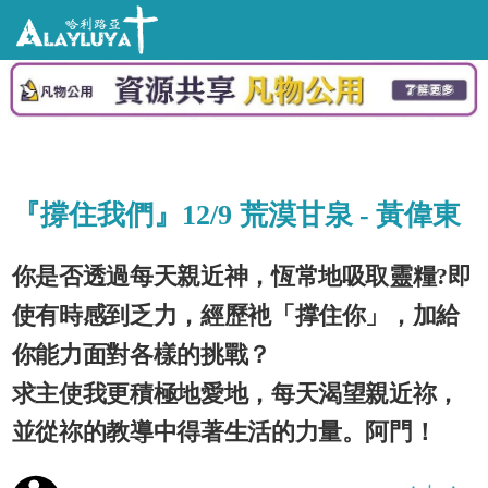
『撐住我們』12/9 荒漠甘泉 - 黃偉東
你是否透過每天親近神，恆常地吸取靈糧?即
使有時感到乏力，經歷衪「撑住你」，加給
你能力面對各樣的挑戰？
求主使我更積極地愛地，每天渴望親近祢，
並從祢的教導中得著生活的力量。阿門！