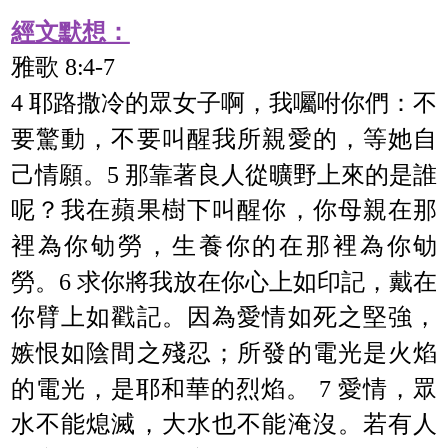
經文默想：
雅歌 8:4-7
4 耶路撒冷的眾女子啊，我囑咐你們：不
要驚動，不要叫醒我所親愛的，等她自
己情願。5 那靠著良人從曠野上來的是誰
呢？我在蘋果樹下叫醒你，你母親在那
裡為你劬勞，生養你的在那裡為你劬
勞。6 求你將我放在你心上如印記，戴在
你臂上如戳記。因為愛情如死之堅強，
嫉恨如陰間之殘忍；所發的電光是火焰
的電光，是耶和華的烈焰。 7 愛情，眾
水不能熄滅，大水也不能淹沒。若有人