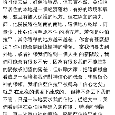
吩咐便去做，好像很容易，但其實不然。亞伯拉
罕居住的本地是一個經濟蓬勃，有好的環境和氣
候，並且有族人保護的地方。但在經文的第九
節，他慢慢遷往迦南的南地，這個地方乾燥，雨
量少，比亞伯拉罕原本住 的地方差。若你是亞伯
拉罕，當你遷移的地方越來越差， 你會有甚麼想
法？你可能會開始懷疑神的帶領。 當我們要去到
外地，或者神帶我們進到一個人生 的新階段，我
們可能會有很多不安，因為有很多我們不能控制
的變數或期望的落差，但鼓勵大家，把這個機會
看成是一個培養我們對神信心的機會，學習留心
神的帶領。我相信亞伯拉罕被稱為「信心之父」
就是 在這樣的環境下練成的。 但神不會丟下我們
不管，只是一味地要求我們信祂，從經文中，我
們看到神在亞伯拉罕進入迦南後， 特地向他顯
現，再一次重申祂的應許，堅固亞伯拉罕的信