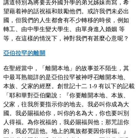
講道特別為將要去外國升學的弟兄姊妹而寫，希
望藉着神的話祝福和鼓勵他們。或許我們未必出
國，但我們的人生都會有不少轉移的時侯，例如
轉工、由中學生變大學生、由單身進入婚姻 等
等，在這樣的情況下，神對我們有甚麼心意呢？
亞伯拉罕的離開
在聖經當中，「離開本地」的故事並不陌生，其
中最耳熟能詳的是亞伯拉罕被神呼召離開本地、
本族、父家的經歷。創世記十二 1-9 有以下的記載
「耶和華對亞伯蘭說：『你要離開本地、本族、
父家，往我所要指示你的地去。我必叫你成為大
國。我必賜福給你，叫你的名為大，你也要叫別
人得福。為你祝福的，我必賜福與他；那咒詛你
的，我必咒詛他。地上的萬族都要因你得福。』