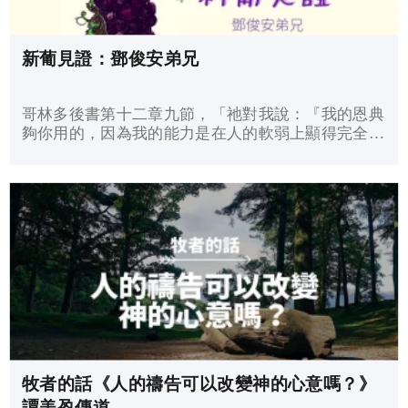
新葡見證：鄧俊安弟兄
哥林多後書第十二章九節，「祂對我說：『我的恩典
夠你用的，因為我的能力是在人的軟弱上顯得完全。
所以，我更喜歡誇自己的軟弱，好叫基督的能力覆庇
我。』」
牧者的話《人的禱告可以改變神的心意嗎？》
譚美盈傳道