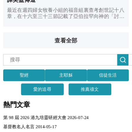
最近在週四婦女牧養小組的福音組裏查考創世記十八
章，在十六至三十三節記載了亞伯拉罕向神的「討價
還價」，一、十七節記載「耶和華說：『我所要作的
事豈可瞞着亞伯拉罕呢？』」神所作的事為甚麼需要
向人交代？二、二十三至三十二節詳盡記載了亞伯拉
查看全部
罕求神不要毁滅所多瑪、蛾摩拉城的義人，為甚麼人
可以大膽地向神「討價還價」？三、神的道路既然高
過人的道路（參賽五十五8-9），那麼，人的禱告可
以改變神的心意嗎？這曾否是你的問題？
聖經
主耶穌
信徒生活
愛的追尋
推薦禱文
熱門文章
第 98 屆 2026 港九培靈研經大會 2026-07-24
基督教名人名言 2014-05-17