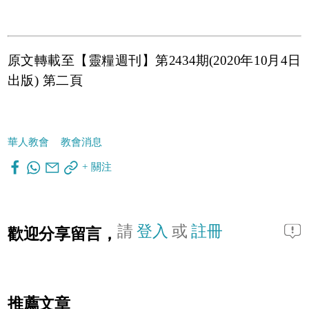
原文轉載至【靈糧週刊】第2434期(2020年10月4日
出版) 第二頁
華人教會
教會消息
+ 關注
請
登入
或
註冊
歡迎分享留言，
推薦文章