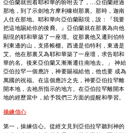
亞伯蘭就照着耶和華的吩咐去了，…亞伯蘭經過
那地，到了示劍地方摩利橡樹那裏。那時，迦南
人住在那地。耶和華向亞伯蘭顯現，說：『我要
把這地賜給你的後裔。』亞伯蘭就在那裏為向他
顯現的耶和華築了一座壇。從那裏他又遷到伯特
利東邊的山，支搭帳棚。西邊是伯特利，東邊是
艾。他在那裏又為耶和華築了一座壇，求告耶和
華的名。後來亞伯蘭又漸漸遷往南地去。」 神給
亞伯拉罕一個應許，神要賜福給他，他也要 成為
萬國的祝福。在這個應許之先，神要亞伯拉罕離
開本地，去祂所指示的地方。在亞伯拉罕離開本
地的經歷當中，給予我們三方面的提醒和學習。
操練信心
第一，操練信心。從經文見到亞伯拉罕聽到神的