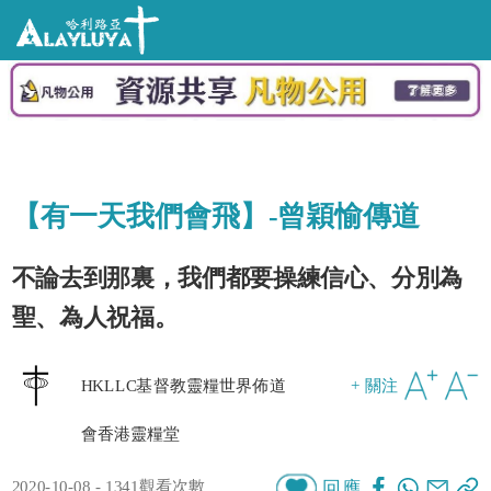
【有一天我們會飛】-曾穎愉傳道
不論去到那裏，我們都要操練信心、分別為
聖、為人祝福。
HKLLC基督教靈糧世界佈道
+ 關注
會香港靈糧堂
2020-10-08 - 1341觀看次數
回應