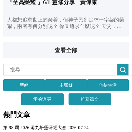
『至高榮耀 』6/1 靈修分享 - 黃偉東
人都想追求世上的榮譽，但神子民卻追求十字架的榮
耀，兩者有何分別呢？ 你又追求什麼呢？ 天父，求
祢幫助我們，不再看每件事過往的光榮， 而是單單
注視祢的愛。 我們需要的不是榮譽，而是十字架的
榮耀。
查看全部
聖經
主耶穌
信徒生活
愛的追尋
推薦禱文
熱門文章
第 98 屆 2026 港九培靈研經大會 2026-07-24