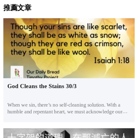
推薦文章
God Cleans the Stains 30/3
When we sin, there’s no self-cleaning solution. With a
humble and repentant heart, we must acknowledge our
sins and place them under the cleansing light of God’s
holiness. We must turn from them and return to Him. And
He, the only One who cleans the stains of the soul, will