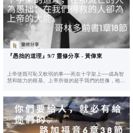
offer us complete forgiveness and renewed fellowship.
You can read today’s devotional scriptures and insight via
the link below:
『愚拙的道理』9/7 靈修分享 - 黃偉東
上帝使既可恥又軟弱的事──死在十字架上──成為智
慧和能力的根基。上帝所做的超乎我們的想像，祂揀
選了世人看來是愚笨、軟弱的，叫有智慧的羞愧。