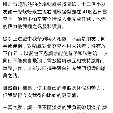
腳走出超酷熱的操場到處尋找圖紙，十二個小朋
友如一條蜈蚣般左搖右擺地緩慢走在 41度烈日當
空下，他們不怕辛苦全情投入要完成任務，他們
的毅力使我極之佩服和讚賞。
從以上遊戲中我學到與人相處，不論是朋友，同
事或伴侶，對輸贏對錯尊卑不用太執着，惟有放
下自 己，以愛包容忍讓才能使關係和諧融洽;二人
同行不能獨自飛翔，需放慢腳步互相扶持激勵，
重整步伐，才能共同攜手邁向神為我們預備的恩
典之路。
雖然自付機票，使用自己的年假及休假和勞力，
但我覺得今次我得的比給的更豐盛。
主真幽默，讓一個不懂溫柔的我負責帶領溫柔 謙