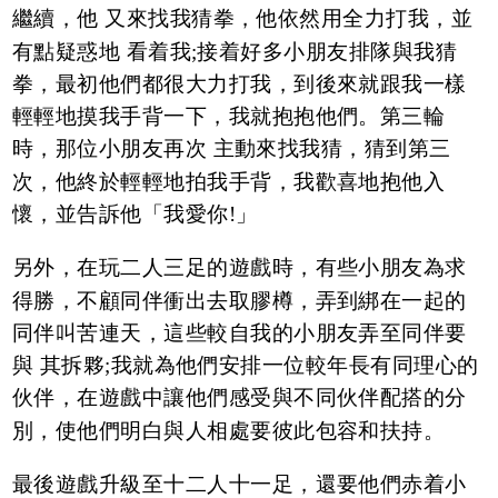
繼續，他 又來找我猜拳，他依然用全力打我，並
有點疑惑地 看着我;接着好多小朋友排隊與我猜
拳，最初他們都很大力打我，到後來就跟我一樣
輕輕地摸我手背一下，我就抱抱他們。第三輪
時，那位小朋友再次 主動來找我猜，猜到第三
次，他終於輕輕地拍我手背，我歡喜地抱他入
懷，並告訴他「我愛你!」
另外，在玩二人三足的遊戲時，有些小朋友為求
得勝，不顧同伴衝出去取膠樽，弄到綁在一起的
同伴叫苦連天，這些較自我的小朋友弄至同伴要
與 其拆夥;我就為他們安排一位較年長有同理心的
伙伴，在遊戲中讓他們感受與不同伙伴配搭的分
別，使他們明白與人相處要彼此包容和扶持。
最後遊戲升級至十二人十一足，還要他們赤着小