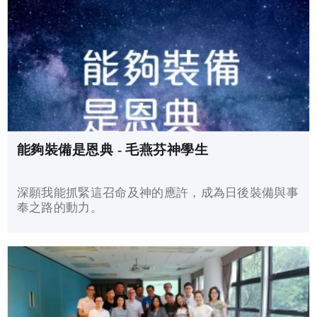
日 10:45am 二、三樓禮堂 青少年崇拜(粵語) 主日
11:00am 四樓小禮堂 週六崇拜(粵語) 週六 7:00pm 四
樓小禮堂 聖餐主日 每月第一主日及第一週六 祈禱會
週三 7:30pm 四樓小禮堂 週六 7:30am 304室 有關颱風
和黑色暴雨警告之安排
能夠裝備是恩典 - 毛燕芬神學生
深願我能抓緊這召命及神的應許，成為日後裝備與事
奉之路的動力。