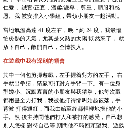
仁愛， 誠實/正直，溫柔/謙卑，尊重，順服和感
恩。我 被安排入小學組，帶領小朋友一起活動。
當地氣溫高達 41 度左右，晚上約 24 度，我最懼
怕炎熱的天氣，尤其是火熱的太陽!既然來了， 就
放下自己，敞開自己，全情投入。
在遊戲中我有深刻的領會
其中一個包剪揼遊戲，左手握着對方的左手， 右
手就出拳猜，猜贏可打對方手背一下。有一位身
型矮小、沉默寡言的小朋友與我猜拳，他每次贏
都用盡全力打我，我被他打得慘叫始起彼落，手
背被 打得通紅，而我由始至終都輕輕地摸他的小
手。然 後主持問他們打人和被打的感受，自己想
別人怎樣 對待自己等;期間他不時回頭望我。遊戲