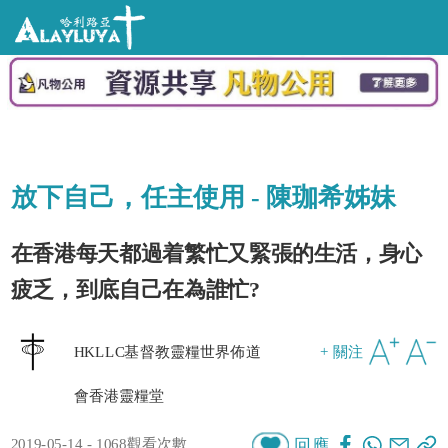
放下自己，任主使用 - 陳珈希姊妹
在香港每天都過着繁忙又緊張的生活，身心
疲乏，到底自己在為誰忙?
HKLLC基督教靈糧世界佈道
+ 關注
會香港靈糧堂
2019-05-14 - 1068觀看次數
回應