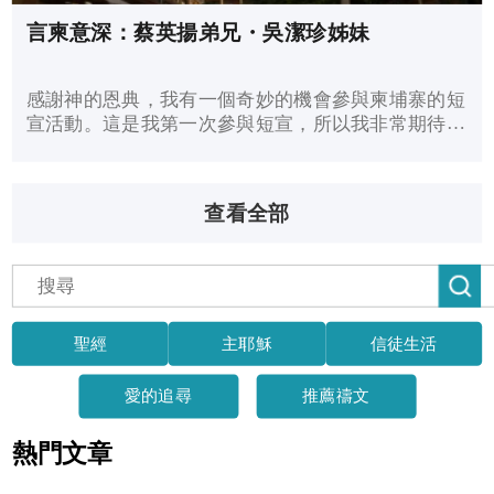
言柬意深：蔡英揚弟兄・吳潔珍姊妹
感謝神的恩典，我有一個奇妙的機會參與柬埔寨的短
宣活動。這是我第一次參與短宣，所以我非常期待。
雖然短宣只有八天，這趟旅程對我和社會的影響超過
我想像。
查看全部
聖經
主耶穌
信徒生活
愛的追尋
推薦禱文
熱門文章