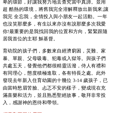
卑的環節，好讓我努力地去查究當中真諦。並用
超 酷熱的環境，將舊我完全溶解釋放出新我來;讓
我完 全忘我，全情投入與小朋友一起活動。一年
也沒笑那麼多，有生以來亦沒有說那麼多次我愛
你!最重要的是我找回我的位置和方向，緊緊跟隨
居我首位的主耶 穌基督。
育幼院的孩子們，多數來自經濟窮困，災難、家
暴、單親、父母吸毒、犯毒或入獄等。與孩子們
共處五天，發覺他們都很精靈活潑，侍人有禮和
有同理心，態度積極進取，各有特長之處。此外
發現去年新入住育幼園的十幾位 3-14 歲孩子，已
由當時愁眉苦臉、忐忑不安的樣子，變成現在充
滿喜樂和活力，並且熟悉聖經故事，敬拜非常投
入，感謝神的恩待和帶領。