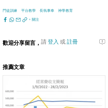
門徒訓練
平台教學
長執事奉
神學教育
+ 關注
請
登入
或
註冊
歡迎分享留言，
推薦文章