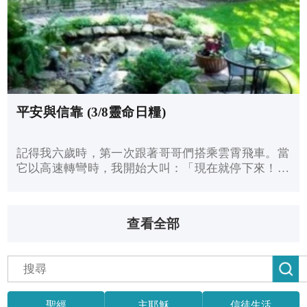
平安與信靠 (3/8靈命日糧)
記得我六歲時，第一次跟著哥哥們搭乘雲霄飛車。當
它以高速轉彎時，我開始大叫：「現在就停下來！我
要下去！」雲霄飛車當然繼續「飛」，我只能冷汗直
冒、緊抓扶手直到抵達終點。
查看全部
聖經
主耶穌
信徒生活