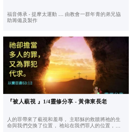
福音傳承 - 提摩太運動 .... 由教會一群年青的弟兄協
助籌備及製作
『被人藐視 』1/4靈修分享 - 黃偉東長老
人的罪帶來了藐視和羞辱， 主耶穌的救贖將祂的生
命與我們交換了位置， 祂站在我們罪人的位置，被