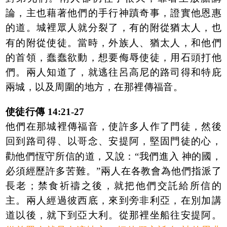
論，主也藉著他們的手行神蹟奇事，證實他恩惠
的道。城裡眾人就分裂了，有的附從猶太人，也
有的附從使徒。當時，外族人、猶太人，和他們
的首領，蠢蠢欲動，想要侮辱使徒，用石頭打他
們。兩人知道了，就逃往呂高尼的路司得和特庇
兩城，以及周圍的地方，在那裡傳福音。
使徒行傳 14:21-27
他們在那城裡傳福音，使許多人作了門徒，然後
回到路司得、以哥念、安提阿，堅固門徒的心，
勸他們恆守所信的道，又說：“我們進入 神的國，
必須經歷許多苦難。”兩人在各教會為他們指派了
長老；禁食祈禱之後，就把他們交託給所信的
主。兩人經過彼西底，來到旁非利亞，在別加講
道以後，就下到亞大利。從那裡坐船往安提阿。