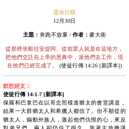
靈命日糧
12月30日
主題：
奔跑不放棄 /
作者：
麥大衛
從那裡坐船往安提阿。從前眾人就是在這地方，
把他們交託在上帝的恩典中，派他們去工作，現
在他們已經完成了。
(使徒行傳 14:26 [新譯本])
默想經文：
使徒行傳 14:1-7 [新譯本]
保羅和巴拿巴在以哥念照樣進猶太的會堂講道，
結果一大群猶太人和希臘人都信了。但不順從的
猶太人，煽動外族人，激起他們仇恨的心，來反
對弟兄們。兩人卻仍住了很久，靠著主放膽講