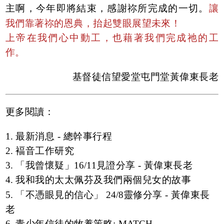
主啊，今年即將結束，感謝祢所完成的一切。
讓
我們靠著祢的恩典，抬起雙眼展望未來！
上帝在我們心中動工，也藉著我們完成祂的工
作。
基督徒信望愛堂屯門堂黃偉東長老
更多閱讀：
1. 最新消息 - 總幹事行程
2. 褔音工作研究
3. 「我曾懷疑」16/11見證分享 - 黃偉東長老
4. 我和我的太太佩芬及我們兩個兒女的故事
5. 「不憑眼見的信心」 24/8靈修分享 - 黃偉東長
老
6. 青少年信徒的牧養策略: MATCH