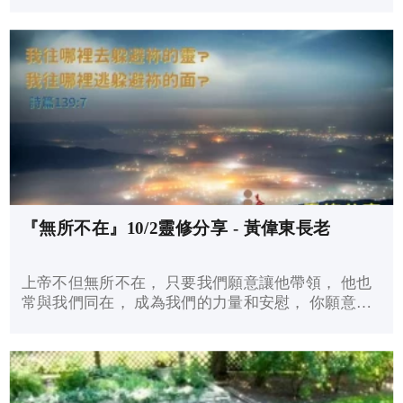
人藐視和羞辱。 當我們因為軟弱抬不起頭， 我們竟
然可以仰望那為我們的罪身懸十架的主耶穌， 經歷
赦罪的平安，我們有為此感恩嗎？
『無所不在』10/2靈修分享 - 黃偉東長老
上帝不但無所不在， 只要我們願意讓他帶領， 他也
常與我們同在， 成為我們的力量和安慰， 你願意常
經歷衪的同在，直到世界的末了嗎？