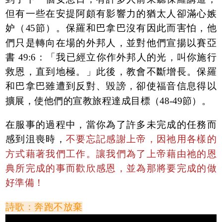
但有一些在安提阿頗有影響力的猶太人卻滿心嫉
妒（45節）。保羅和巴拿巴沒有因此而害怕，他
們只是轉向在場的外邦人，並對他們宣揚以賽亞
書 49:6：「我已經立你作外邦人的光，叫你施行
救恩，直到地極。」此後，教會不斷增長。保羅
和巴拿巴雖遭到反對、毀謗，卻使福音信息得以
擴展，使他們的宣教旅程達成目標（48-49節）。
在服事的過程中，當你為了許多未完成的任務而
感到沮喪時，
不要忘記感謝上帝，因祂用各樣的
方式藉著我們工作。讓我們為了上帝藉由祂的恩
典所完成的事而歡欣感恩，並為那將要完成的做
好準備！
詩歌：奔跑不放棄