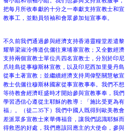
養小組和領袖小組。我們也參與支持宣教服事，
把每月所收奉獻的十分之一奉獻支持宣教士和宣
教事工，並動員領袖和會眾參加短宣事奉。
不久前我們通過參與經濟支持香港靈糧堂差遣黎
耀華梁淑泠傳道伉儷往柬埔寨宣教；又全數經濟
支持兩個宣教士單位共四名宣教士，分別於印尼
爪哇島從事穆斯林宣教，以及印尼西加里曼丹島
從事土著宣教；並繼續經濟支持周偉堅關慧敏宣
教士伉儷往穆斯林國家從事宣教事奉。我們不想
等待教會經濟旺盛時才開始參與宣教事奉，我們
學習憑信心遵從主耶穌的教導：「施比受更為有
福」。（徒二35下）我們中國人既得到歐美教會
差派眾多宣教士來華傳福音，讓我們認識耶穌而
得救恩的好處，我們應該回應主的大使命，參與