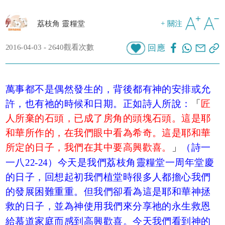
荔枝角 靈糧堂
+ 關注
2016-04-03 - 2640觀看次數
回應
萬事都不是偶然發生的，背後都有神的安排或允
許，也有祂的時候和日期。正如詩人所說：
「
匠
人所棄的石頭，已成了房角的頭塊石頭。這是耶
和華所作的，在我們眼中看為希奇。這是耶和華
所定的日子，我們在其中要高興歡喜。
」
（詩一
一八22-24）今天是我們荔枝角靈糧堂一周年堂慶
的日子，回想起初我們植堂時很多人都擔心我們
的發展困難重重。但我們卻看為這是耶和華神拯
救的日子，並為神使用我們來分享祂的永生救恩
給慕道家庭而感到高興歡喜。今天我們看到神的