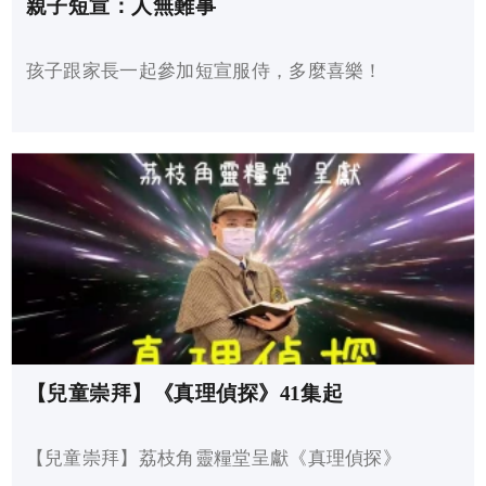
親子短宣：人無難事
孩子跟家長一起參加短宣服侍，多麼喜樂！
【兒童崇拜】《真理偵探》41集起
【兒童崇拜】荔枝角靈糧堂呈獻《真理偵探》