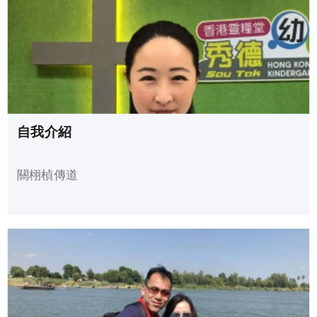
自我介紹
關栩楨傳道