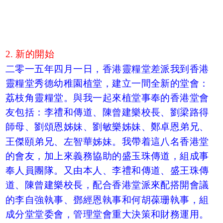
2. 新的開始
二零一五年四月一日，香港靈糧堂差派我到香港
靈糧堂秀德幼稚園植堂，建立一間全新的堂會：
荔枝角靈糧堂。與我一起來植堂事奉的香港堂會
友包括：李禮和傳道、陳曾建樂校長、劉梁路得
師母、劉頌恩姊妹、劉敏樂姊妹、鄭卓恩弟兄、
王傑頤弟兄、左智華姊妹。我帶着這八名香港堂
的會友，加上來義務協助的盛玉珠傳道，組成事
奉人員團隊。又由本人、李禮和傳道、盛王珠傳
道、陳曾建樂校長，配合香港堂派來配搭開會議
的李自強執事、鄧經恩執事和何胡葆珊執事，組
成分堂堂委會，管理堂會重大決策和財務運用。