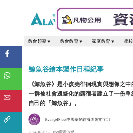
教會領導
教會教育
家庭教育
學
鯨魚谷繪本製作日程紀事
《鯨魚谷》是小孩堯徘徊現實與想像之中
一群被社會邊緣化的露宿者建立了一份單
自己的「鯨魚谷」。
EvangelPress中國基督教播道會文字部
2024-07-05 - 1059觀看次數