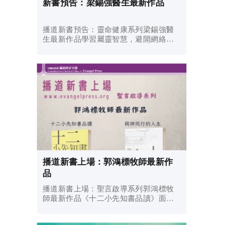
新書預告：梁錫強醫生最新作品
播道新書預告：靈命健康系列梁錫強醫
生最新作品學習屬靈智慧，避開網絡陷
阱《網上謊情色：從網絡陷阱回歸上帝
國度》網上有數不盡的陷阱，隨時使你
被罪捆綁而不得自由：真假難辨的資
訊、令人忙亂的網上速度、使人萬劫...
播道新書上場：郭鴻標牧師最新作
品
播道新書上場：聖言啟導系列郭鴻標牧
師最新作品《十二小先知書品讀》面對
急劇的轉變，我們更加需要上帝的話語
作定位，指引我們如何應變。我們不要