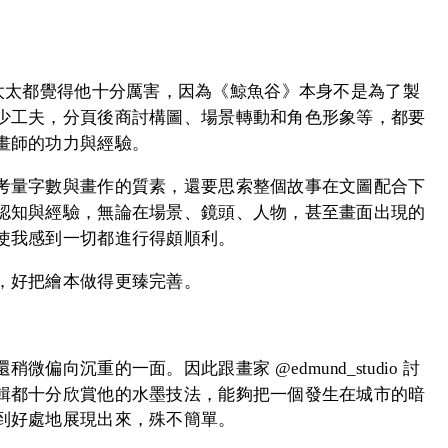
圖，我和太太都覺得他十分厲害，因為《鯨魚谷》本身不是為了製
少工夫，分頁後商討構圖、場景轉動和角色形象等，都要
畫師的功力與經驗。
考量字數與畫作的質素，還要思索整個故事在文圖配合下
認知與經驗，無論在場景、鏡頭、人物，甚至畫面出現的
使我感到一切都進行得頗順利。
，好把繪本做得更臻完善。
向沉重的一面。因此跟畫家 @edmund_studio 討
輯都十分欣賞他的水墨技法，能夠把一個發生在城市的暗
到好處地展現出來，殊不簡單。