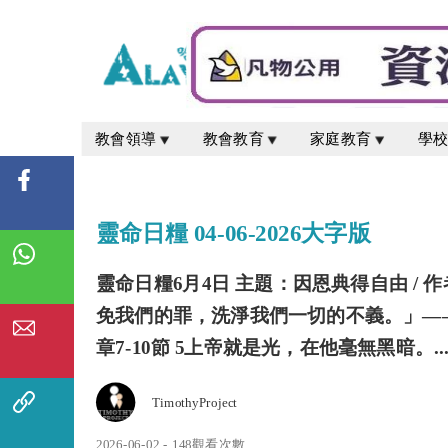
教會領導
教會教育
家庭教育
學
靈命日糧 04-06-2026大字版
靈命日糧6月4日 主題：因恩典得自由 /
免我們的罪，洗淨我們一切的不義。」——約
章7-10節 5上帝就是光，在他毫無黑暗。..
TimothyProject
2026-06-02 - 148觀看次數