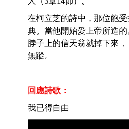
人（3章14節）。
在柯立芝的詩中，那位飽受
典。當他開始愛上帝所造的
脖子上的信天翁就掉下來，
無蹤。
回應詩歌：
我已得自由