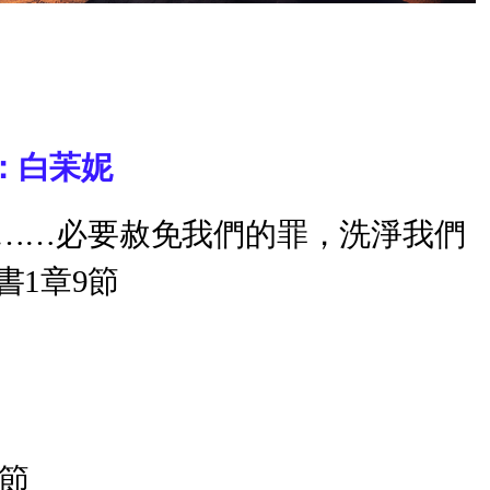
者：白苿妮
……必要赦免我們的罪，洗淨我們
書1章9節
0節