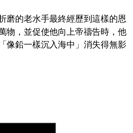
折磨的老水手最終經歷到這樣的恩
萬物，並促使他向上帝禱告時，他
「像鉛一樣沉入海中」消失得無影