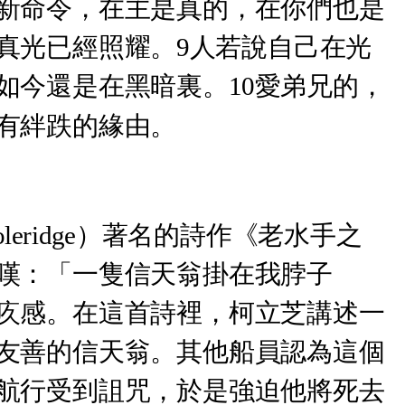
新命令，在主是真的，在你們也是
真光已經照耀。9人若說自己在光
如今還是在黑暗裏。10愛弟兄的，
有絆跌的緣由。
oleridge）著名的詩作《老水手之
嘆：「一隻信天翁掛在我脖子
疚感。在這首詩裡，柯立芝講述一
友善的信天翁。其他船員認為這個
航行受到詛咒，於是強迫他將死去