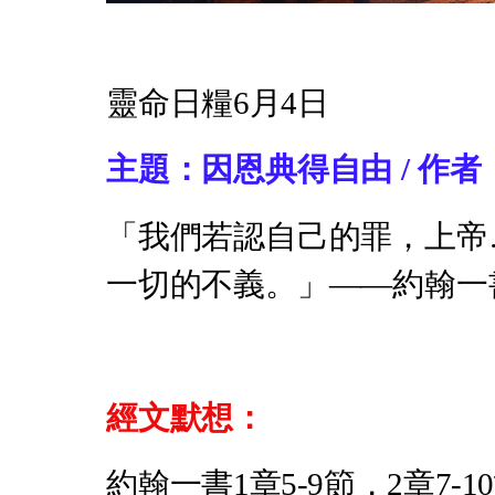
靈命日糧6月4日
主題：因恩典得自由 / 作
「我們若認自己的罪，上帝
一切的不義。」——約翰一
經文默想：
約翰一書1章5-9節，2章7-1