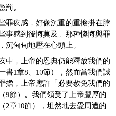
懲罰。
些罪疚感，好像沉重的重擔掛在脖
些事感到後悔莫及。那種懊悔與罪
，沉甸甸地壓在心頭上。
疚中，上帝的恩典仍能釋放我們的
書1章8、10節），然而當我們誠
罪擔，上帝應許「必要赦免我們的
（9節）。我們領受了上帝豐厚的
（2章10節），坦然地去愛周遭的