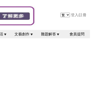
登入
/
註冊
活
文藝創作
難題解答
會員提問