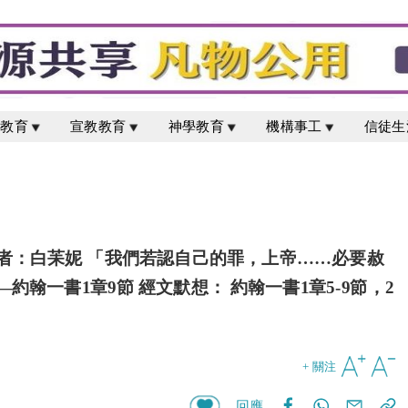
校教育
宣教教育
神學教育
機構事工
信徒生
 作者：白苿妮 「我們若認自己的罪，上帝……必要赦
翰一書1章9節 經文默想： 約翰一書1章5-9節，2
.
+ 關注
回應