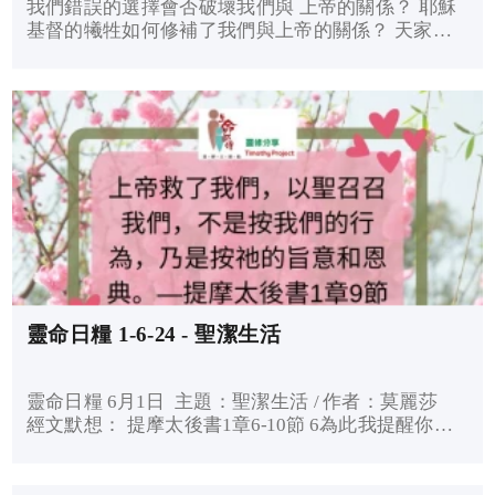
我們錯誤的選擇會否破壞我們與 上帝的關係？ 耶穌
基督的犧牲如何修補了我們與上帝的關係？ 天家的
盼望如何在這充滿困難和挑戰的時間， 成為我們的
安慰和動力？ 天父!求祢讓我牢記我能擺脫伊甸園留
下的咒詛，是因祢愛子所付的代價。我感謝祢，我所
能做的就是將生命獻給祢！
靈命日糧 1-6-24 - 聖潔生活
靈命日糧 6月1日 主題：聖潔生活 / 作者：莫麗莎
經文默想： 提摩太後書1章6-10節 6為此我提醒你，
使你將上帝藉我按手所給你的恩賜再如火挑旺起來。
7因為上帝賜給我們，不是膽怯的心，乃是剛強、仁