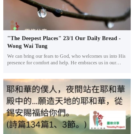
"The Deepest Places" 23/1 Our Daily Bread -
Wong Wai Tung
We can bring our fears to God, who welcomes us into His
presence for comfort and help. He embraces us in our
heartfelt honesty. Music can give us the ability to express
our feelings when words are hard to come by, but whether
that expression is sung, prayed, or silently cried, our God
reaches into the deepest places in our hearts and gives us
His peace.