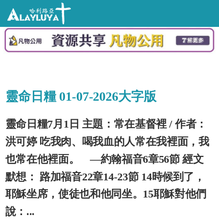
靈命日糧 01-07-2026大字版
靈命日糧7月1日 主題：常在基督裡 / 作者：
洪可婷 吃我肉、喝我血的人常在我裡面，我
也常在他裡面。 —約翰福音6章56節 經文
默想： 路加福音22章14-23節 14時候到了，
耶穌坐席，使徒也和他同坐。15耶穌對他們
說：...