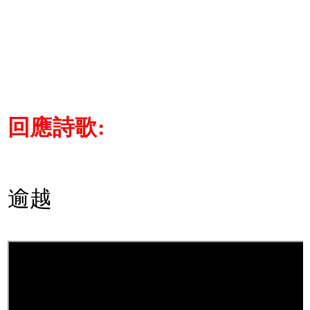
回應詩歌:
逾越