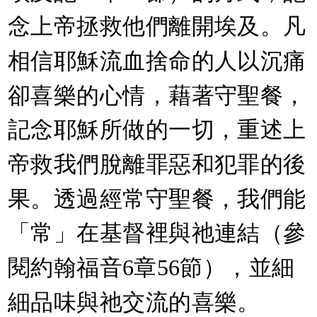
念上帝拯救他們離開埃及。凡
相信耶穌流血捨命的人以沉痛
卻喜樂的心情，藉著守聖餐，
記念耶穌所做的一切，重述上
帝救我們脫離罪惡和犯罪的後
果。透過經常守聖餐，我們能
「常」在基督裡與祂連結（參
閱約翰福音6章56節），並細
細品味與祂交流的喜樂。