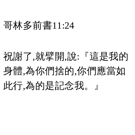
哥林多前書11:24
祝謝了,就擘開,說:『這是我的
身體,為你們捨的,你們應當如
此行,為的是記念我。』