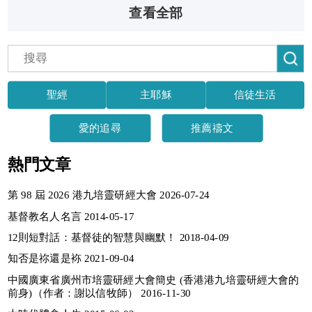
愛、謹守的心。...
查看全部
聖經
主耶穌
信徒生活
愛的追尋
推薦禱文
熱門文章
第 98 屆 2026 港九培靈研經大會 2026-07-24
基督教名人名言 2014-05-17
12則短對話：基督徒的智慧與幽默！ 2018-04-09
知否是祢還是袮 2021-09-04
中國廣東省廣州市培靈研經大會簡史 (香港港九培靈研經大會的
前身)（作者：謝以信牧師） 2016-11-30