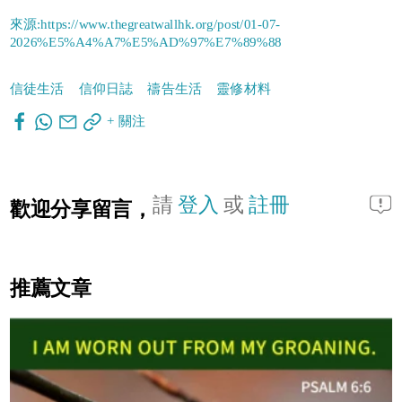
來源:https://www.thegreatwallhk.org/post/01-07-
2026%E5%A4%A7%E5%AD%97%E7%89%88
信徒生活
信仰日誌
禱告生活
靈修材料
+ 關注
請
登入
或
註冊
歡迎分享留言，
推薦文章