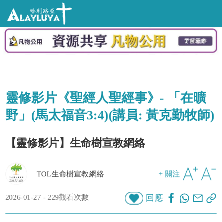
靈修影片《聖經人聖經事》- 「在曠
野」(馬太福音3:4)(講員: 黃克勤牧師)
【靈修影片】生命樹宣教網絡
TOL生命樹宣教網絡
+ 關注
2026-01-27 - 229觀看次數
回應