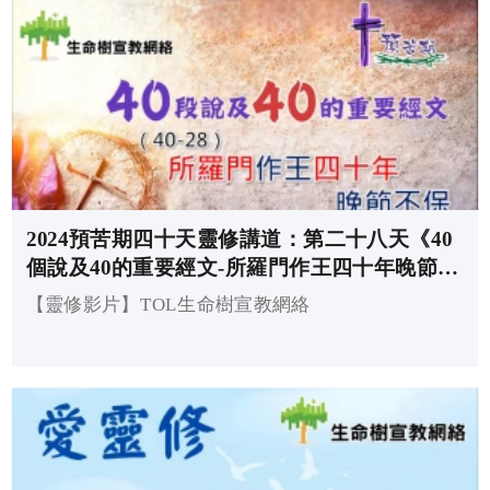
2024預苦期四十天靈修講道：第二十八天《40
個說及40的重要經文-所羅門作王四十年晚節不
保》(講員：黃克勤牧師)
【靈修影片】TOL生命樹宣教網絡