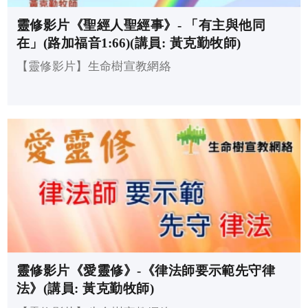
靈修影片《聖經人聖經事》- 「有主與他同
在」(路加福音1:66)(講員: 黃克勤牧師)
【靈修影片】生命樹宣教網絡
靈修影片《愛靈修》-《律法師要示範先守律
法》(講員: 黃克勤牧師)