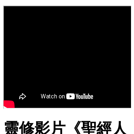
靈修影片《聖經人