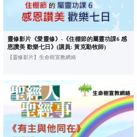
靈修影片《愛靈修》-《住棚節的屬靈功課6 感
恩讚美 歡樂七日》(講員: 黃克勤牧師)
【靈修影片】生命樹宣教網絡