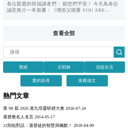
各位親愛的視福讀者們： 願您們平安！ 今天為各位
誠意推介一本新書：《增添父能量 YOU ARE
SPECIAL》由維護家庭基金 - 好爸爸中心出版。 這
是一本鼓勵 0-12歲 S E N 孩子的爸爸努力投入子女成
長的工具書。適合0至12...
查看全部
聖經
主耶穌
信徒生活
愛的追尋
推薦禱文
熱門文章
第 98 屆 2026 港九培靈研經大會 2026-07-24
基督教名人名言 2014-05-17
12則短對話：基督徒的智慧與幽默！ 2018-04-09