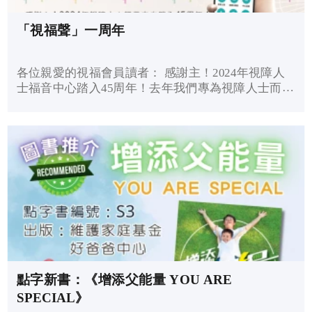
「視福聲」一周年
各位親愛的視福會員讀者： 感謝主！2024年視障人
士福音中心踏入45周年！去年我們專為視障人士而研
發的《視福聲》流動應用程式正式面世！除了讓本中
心會員隨時隨地收聽到聖經及屬靈書籍外，我們亦相
繼推出「靈聲頻道...
點字新書：《增添父能量 YOU ARE
SPECIAL》