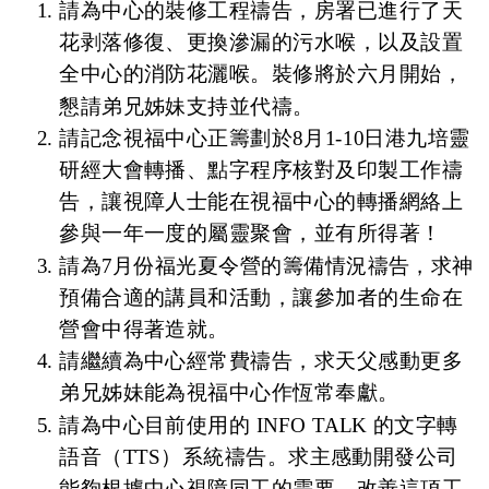
請為中心的裝修工程禱告，房署已進行了天
花剥落修復、更換滲漏的污水喉，以及設置
全中心的消防花灑喉。裝修將於六月開始，
懇請弟兄姊妹支持並代禱。
請記念視福中心正籌劃於8月1-10日港九培靈
研經大會轉播、點字程序核對及印製工作禱
告，讓視障人士能在視福中心的轉播網絡上
參與一年一度的屬靈聚會，並有所得著！
請為7月份福光夏令營的籌備情況禱告，求神
預備合適的講員和活動，讓參加者的生命在
營會中得著造就。
請繼續為中心經常費禱告，求天父感動更多
弟兄姊妹能為視福中心作恆常奉獻。
請為中心目前使用的 INFO TALK 的文字轉
語音（TTS）系統禱告。求主感動開發公司
能夠根據中心視障同工的需要，改善這項工