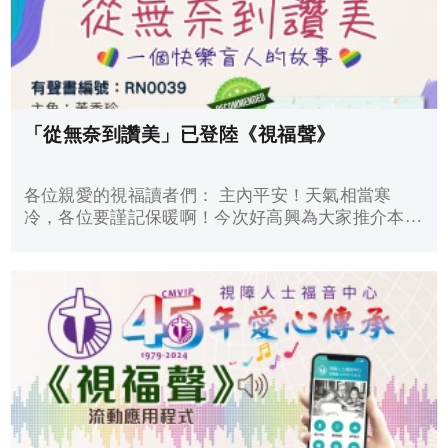
「從無奈到讚美」已登陸《視福聲》
各位親愛的視福讀者們： 主內平安！天氣相當寒
冷，各位要謹記保暖啊！今次好高興為大家推介本中
心會員黃秀珍的見證書籍，書名叫《從無奈到讚美：
一個快樂盲人的故事》，由羅瑞美撰寫，主角是黃秀
珍姊妹。 這個故事說...