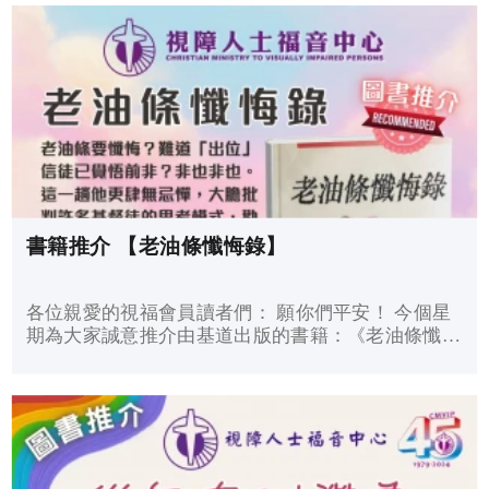
書籍推介 【老油條懺悔錄】
各位親愛的視福會員讀者們： 願你們平安！ 今個星
期為大家誠意推介由基道出版的書籍：《老油條懺悔
錄》，作者是徐少驊。 老油條要懺悔？難道「出
位」信徒已覺悟前非？非也非也。這一趟他更肆無忌
憚，大膽批判許多基...