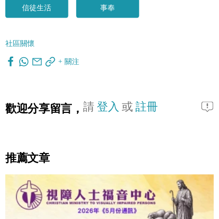
信徒生活
事奉
社區關懷
+ 關注
請
登入
或
註冊
歡迎分享留言，
推薦文章