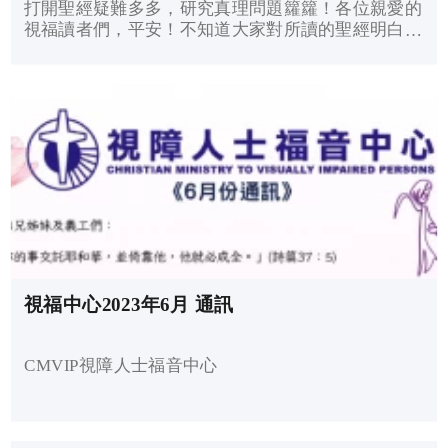
打開聖經疑難多多，研究真理問題籮籮！各位親愛的
視福讀者們，平安！不知道大家對所讀的聖經明白有
幾多呢？經文的意思及對我們今日的信徒又有何意義
呢？「聖經都是神所默示的，於教訓、督責、使人歸
正、教導人學義，...
視福中心2023年6月 通訊
CMVIP視障人士福音中心