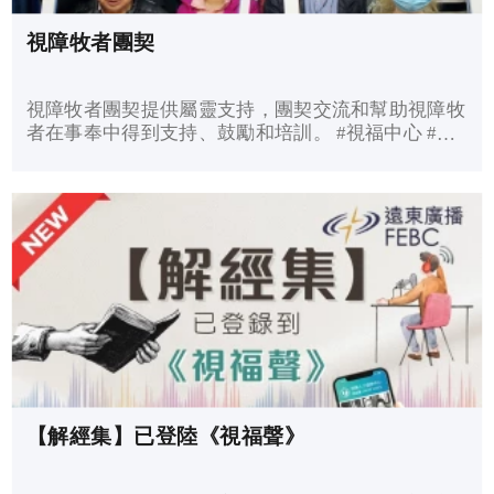
視障牧者團契
視障牧者團契提供屬靈支持，團契交流和幫助視障牧
者在事奉中得到支持、鼓勵和培訓。 #視福中心 #視
障牧者團契 #第一次用中心的影相框架
【解經集】已登陸《視福聲》