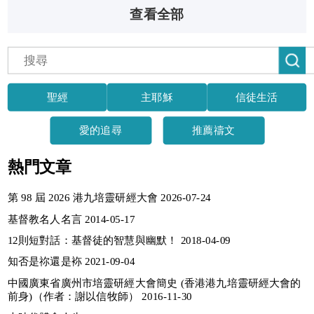
查看全部
聖經
主耶穌
信徒生活
愛的追尋
推薦禱文
熱門文章
第 98 屆 2026 港九培靈研經大會 2026-07-24
基督教名人名言 2014-05-17
12則短對話：基督徒的智慧與幽默！ 2018-04-09
知否是祢還是袮 2021-09-04
中國廣東省廣州市培靈研經大會簡史 (香港港九培靈研經大會的
前身)（作者：謝以信牧師） 2016-11-30