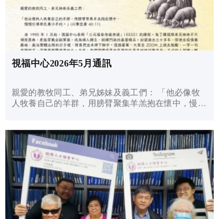
視福中心2026年5月通訊
親愛的教牧同工、弟兄姊妹及義工們： 「他必像牧
人牧養自己的羊群，用膀臂聚集羊羔抱在懷中，慢慢
引導那乳養小羊的。」 (以賽亞書 40:11) 自
1990 年 1 月起，視福中心參與「三元福音倍進佈
道」（EEI...