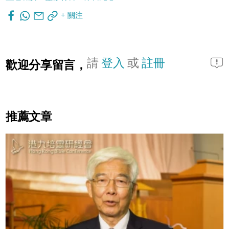
+ 關注
請
登入
或
註冊
歡迎分享留言，
推薦文章