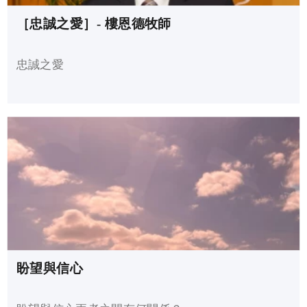
［忠誠之愛］- 樓恩德牧師
忠誠之愛
盼望與信心