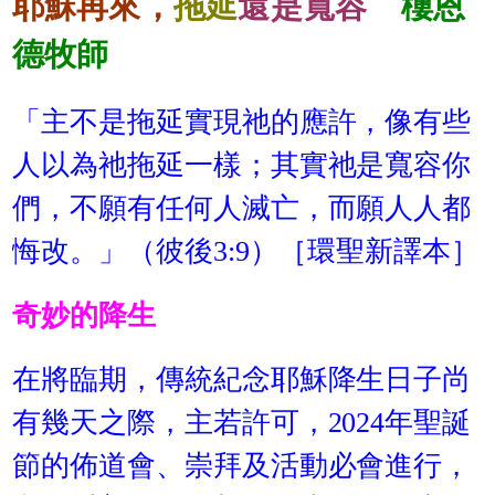
耶穌再來，
拖延
還是寬容
樓恩
德牧師
「主不是拖延實現祂的應許，像有些
人以為祂拖延一樣；其實祂是寬容你
們，不願有任何人滅亡，而願人人都
悔改。」（彼後3:9）［環聖新譯本］
奇妙的降生
在將臨期，傳統紀念耶穌降生日子尚
有幾天之際，主若許可，2024年聖誕
節的佈道會、崇拜及活動必會進行，