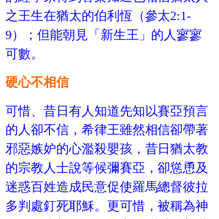
之王生在猶太的伯利恆（參太2:1-
9）；但能朝見「新生王」的人寥寥
可數。
硬心不相信
可惜、昔日有人知道先知以賽亞預言
的人卻不信，希律王雖然相信卻帶著
邪惡嫉妒的心濫殺嬰孩，昔日猶太教
的宗教人士說等候彌賽亞，卻慫恿及
迷惑百姓造成民意促使羅馬總督彼拉
多判處釘死耶穌。更可惜，被稱為神