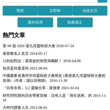
聖經
主耶穌
信徒生活
愛的追尋
推薦禱文
熱門文章
第 98 屆 2026 港九培靈研經大會 2026-07-24
基督教名人名言 2014-05-17
12則短對話：基督徒的智慧與幽默！ 2018-04-09
知否是祢還是袮 2021-09-04
中國廣東省廣州市培靈研經大會簡史 (香港港九培靈研經大會的
前身)（作者：謝以信牧師） 2016-11-30
『自有永有』5/2 靈修分享 - 黃偉東 2021-02-04
研究同性戀的历史學家宣稱：沒有人是「與生俱來」的 2015-11-
18
大時代體會人生 2015-06-02