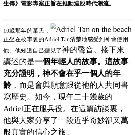
生傳》電影專案正旨在推動這股時代潮流。
10歲那年的某天，
正坐在校車裏的Adriel Tan清楚地感受到神會使用
神的聲
音。接下來
他。他知道自己聽見了
講述的是
一個年輕人的故事。這故事
充分證明，神不會在乎一個人的年
齡
，而是會與願意跟從祂的人共同書
寫歷史。如今，現年二十幾歲的
Adriel正在服兵役。在這篇訪談裏，
他與大家分享了一段近乎奇妙卻又萬
般真實的信心之旅。