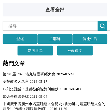
馮浩鎏醫生半克朗傳媒顧問, 海外基督...
查看全部
聖經
主耶穌
信徒生活
愛的追尋
推薦禱文
熱門文章
第 98 屆 2026 港九培靈研經大會 2026-07-24
基督教名人名言 2014-05-17
12則短對話：基督徒的智慧與幽默！ 2018-04-09
知否是祢還是袮 2021-09-04
中國廣東省廣州市培靈研經大會簡史 (香港港九培靈研經大會的
前身)（作者：謝以信牧師） 2016-11-30