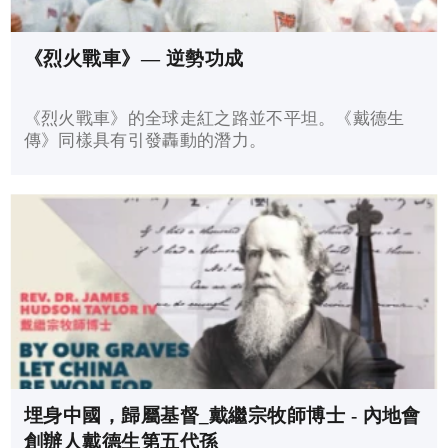
《烈火戰車》— 逆勢功成
《烈火戰車》的全球走紅之路並不平坦。《戴德生
傳》同樣具有引發轟動的潛力。
埋身中國，歸屬基督_戴繼宗牧師博士 - 內地會
創辦人戴德生第五代孫