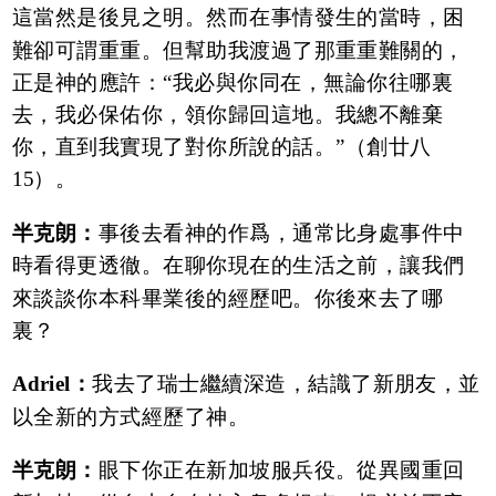
這當然是後見之明。然而在事情發生的當時，困
難卻可謂重重。但幫助我渡過了那重重難關的，
正是神的應許：“我必與你同在，無論你往哪裏
去，我必保佑你，領你歸回這地。我總不離棄
你，直到我實現了對你所說的話。”（創廿八
15）。
半克朗：
事後去看神的作爲，通常比身處事件中
時看得更透徹。在聊你現在的生活之前，讓我們
來談談你本科畢業後的經歷吧。你後來去了哪
裏？
Adriel：
我去了瑞士繼續深造，結識了新朋友，並
以全新的方式經歷了神。
半克朗：
眼下你正在新加坡服兵役。從異國重回