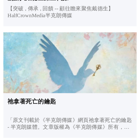
【突破 , 傳承 , 回饋 -- 顧往瞻來聚焦戴德生】
HalfCrownMedia半克朗傳媒
祂拿著死亡的鑰匙
「原文刊載於《半克朗傳媒》網頁祂拿著死亡的鑰匙
- 半克朗媒體。文章版權為《半克朗傳媒》所有，已
獲該機構允許轉載。」 祂拿著死亡的鑰匙 最新消息