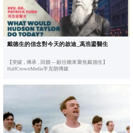
戴德生的信念對今天的啟迪_馮浩鎏醫生
【突破 , 傳承 , 回饋 -- 顧往瞻來聚焦戴德生】
HalfCrownMedia半克朗傳媒