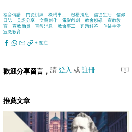
福音傳講
門徒訓練
機構事工
機構消息
信徒生活
信仰
日誌
見證分享
文藝創作
電影戲劇
教會領導
宣教教
育
宣教動員
宣教消息
教會事工
難題解答
信徒生活
宣教教育
+ 關注
請
登入
或
註冊
歡迎分享留言，
推薦文章