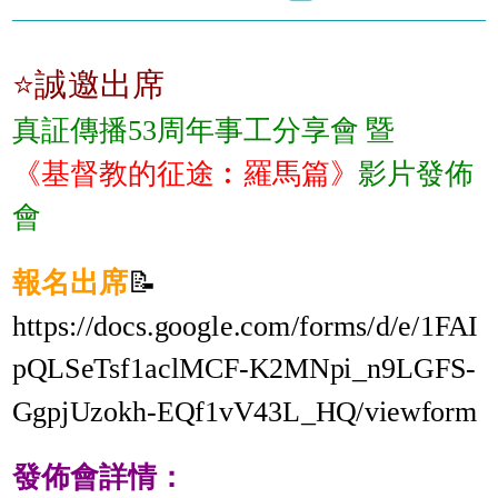
⭐誠邀出席
真証傳播53周年事工分享會 暨
《基督教的征途︰羅馬篇》
影片發佈
會
報名出席
📝
https://docs.google.com/forms/d/e/1FAI
pQLSeTsf1aclMCF-K2MNpi_n9LGFS-
GgpjUzokh-EQf1vV43L_HQ/viewform
發佈會詳情：