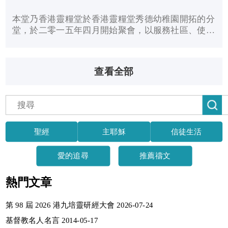
本堂乃香港靈糧堂於香港靈糧堂秀德幼稚園開拓的分
堂，於二零一五年四月開始聚會，以服務社區、使人
蒙福、生命轉化、受訓裝備和更新增長為宗旨。聚會
人數由起初植堂時的八人，逐漸增長至現時每周三百
名成人和二百名小孩參加早堂、午堂主日崇拜及周五
查看全部
晚堂崇拜聚會。我們採用慕道者崇拜形式，適合尋求
聖經真理，追求建立幸福的家庭的慕道者與基督徒，
崇拜後設家長牧養小組。周五晚堂崇拜則採用崇拜暨
成長班形式，為主日的事奉人員與不能參加主日崇拜
者而設，釋經講道主題為智慧人生（箴言今讀），崇
拜後設成長班，讓會眾系統追求認識聖經真理。
聖經
主耶穌
信徒生活
愛的追尋
推薦禱文
熱門文章
第 98 屆 2026 港九培靈研經大會 2026-07-24
基督教名人名言 2014-05-17