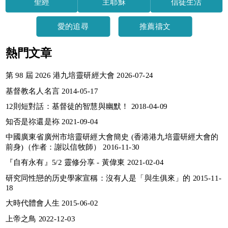
聖經
主耶穌
信徒生活
愛的追尋
推薦禱文
熱門文章
第 98 屆 2026 港九培靈研經大會 2026-07-24
基督教名人名言 2014-05-17
12則短對話：基督徒的智慧與幽默！ 2018-04-09
知否是祢還是袮 2021-09-04
中國廣東省廣州市培靈研經大會簡史 (香港港九培靈研經大會的
前身)（作者：謝以信牧師） 2016-11-30
『自有永有』5/2 靈修分享 - 黃偉東 2021-02-04
研究同性戀的历史學家宣稱：沒有人是「與生俱來」的 2015-11-
18
大時代體會人生 2015-06-02
上帝之鳥 2022-12-03