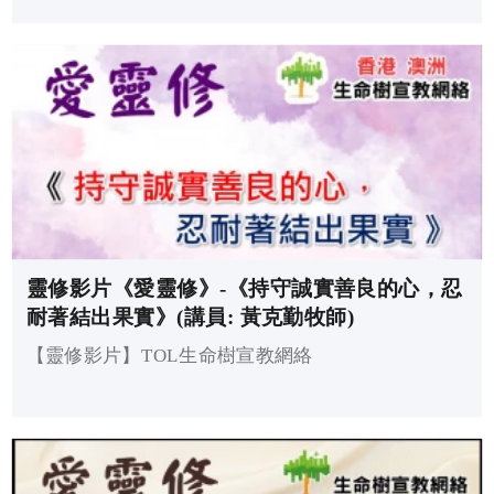
靈修影片《愛靈修》-《持守誠實善良的心，忍
耐著結出果實》(講員: 黃克勤牧師)
【靈修影片】TOL生命樹宣教網絡