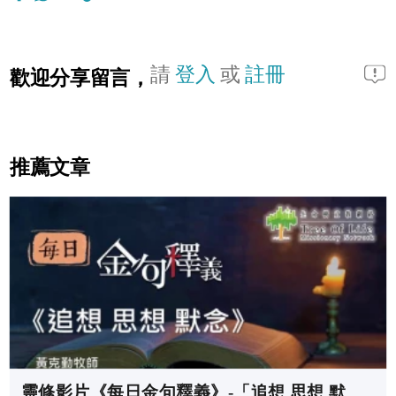
請
登入
或
註冊
歡迎分享留言，
推薦文章
靈修影片《每日金句釋義》-「追想 思想 默