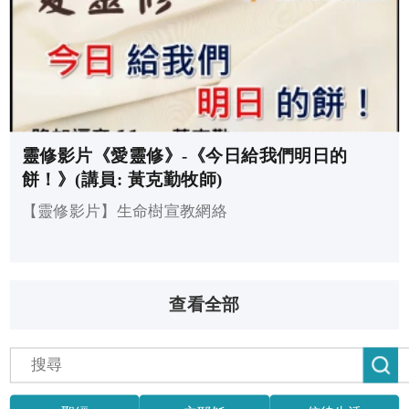
靈修影片《愛靈修》-《今日給我們明日的
餅！》(講員: 黃克勤牧師)
【靈修影片】生命樹宣教網絡
查看全部