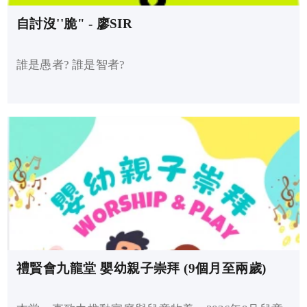
自討沒''脆" - 廖SIR
誰是愚者? 誰是智者?
禮賢會九龍堂 嬰幼親子崇拜 (9個月至兩歲)