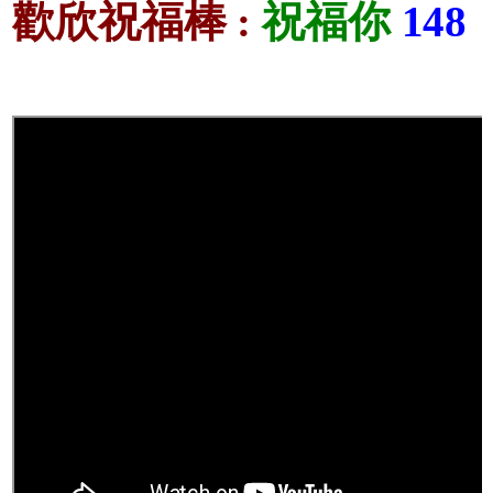
歡欣祝福棒 :
祝福你
148