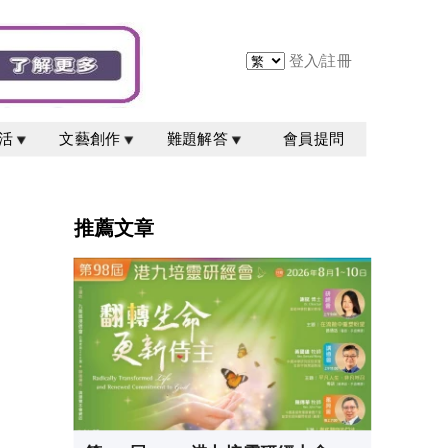
登入
/
註冊
活
文藝創作
難題解答
會員提問
推薦文章