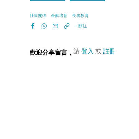
社區關懷
金齡培育
長者教育
+ 關注
請
登入
或
註冊
歡迎分享留言，