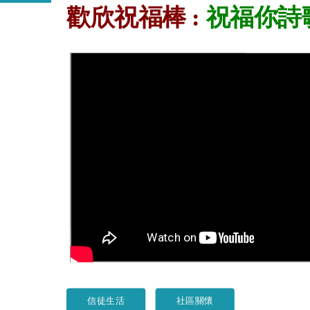
歡欣祝福棒 :
祝福你詩
信徒生活
社區關懷