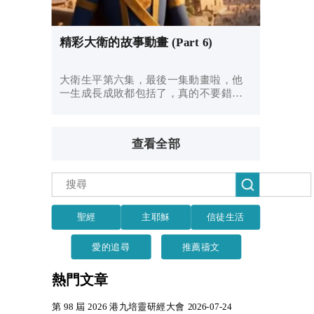
精彩大衛的故事動畫 (Part 6)
大衛生平第六集，最後一集動畫啦，他
一生成長成敗都包括了，真的不要錯過
呀 😍​😍​
查看全部
聖經
主耶穌
信徒生活
愛的追尋
推薦禱文
熱門文章
第 98 屆 2026 港九培靈研經大會 2026-07-24