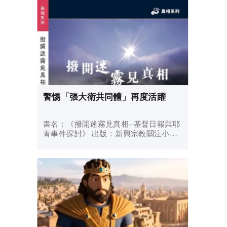
警惕「張大衛共同體」再度活躍
書名：《撥開迷霧見真相--基督日報與耶
青事件探討》⁠ ⁠出版：新興宗教關注小組⁠
⁠出版地：香港 ⁠