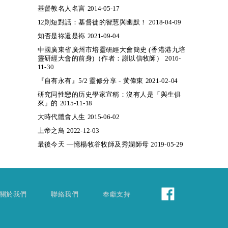
基督教名人名言 2014-05-17
12則短對話：基督徒的智慧與幽默！ 2018-04-09
知否是祢還是袮 2021-09-04
中國廣東省廣州市培靈研經大會簡史 (香港港九培
靈研經大會的前身)（作者：謝以信牧師） 2016-
11-30
『自有永有』5/2 靈修分享 - 黃偉東 2021-02-04
研究同性戀的历史學家宣稱：沒有人是「與生俱
來」的 2015-11-18
大時代體會人生 2015-06-02
上帝之鳥 2022-12-03
最後今天 —憶楊牧谷牧師及秀嫻師母 2019-05-29
關於我們
聯絡我們
奉獻支持