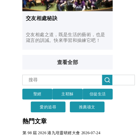
交友相處秘訣
交友相處之道，既是生活的藝術，也是
箴言的訓誡。快來學習和操練它吧！
查看全部
聖經
主耶穌
信徒生活
愛的追尋
推薦禱文
熱門文章
第 98 屆 2026 港九培靈研經大會 2026-07-24