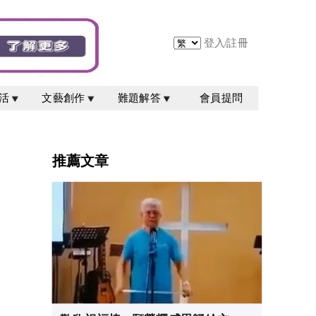
登入
/
註冊
活
文藝創作
難題解答
會員提問
推薦文章