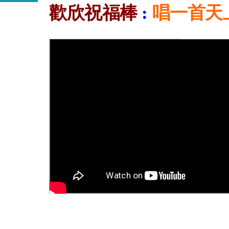
歡欣祝福棒
:
唱一首天