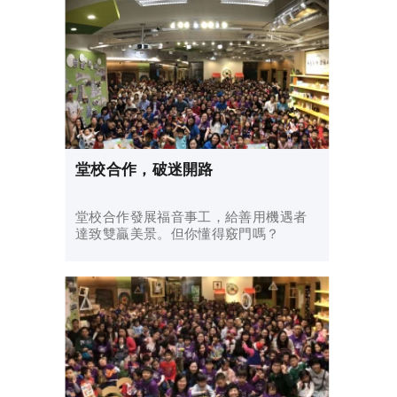
堂校合作，破迷開路
堂校合作發展福音事工，給善用機遇者
達致雙贏美景。但你懂得竅門嗎？