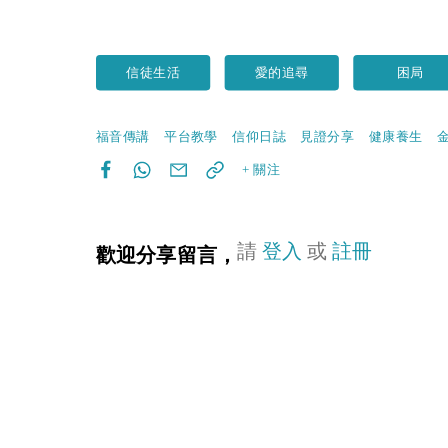
信徒生活
愛的追尋
困局
福音傳講
平台教學
信仰日誌
見證分享
健康養生
+ 關注
請
登入
或
註冊
歡迎分享留言，