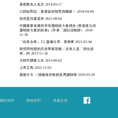
基督教名人名言 2014-05-17
12則短對話：基督徒的智慧與幽默！ 2018-04-09
知否是祢還是袮 2021-09-04
中國廣東省廣州市培靈研經大會簡史 (香港港九培
靈研經大會的前身)（作者：謝以信牧師） 2016-
11-30
『自有永有』5/2 靈修分享 - 黃偉東 2021-02-04
研究同性戀的历史學家宣稱：沒有人是「與生俱
來」的 2015-11-18
大時代體會人生 2015-06-02
上帝之鳥 2022-12-03
最後今天 —憶楊牧谷牧師及秀嫻師母 2019-05-29
關於我們
聯絡我們
奉獻支持