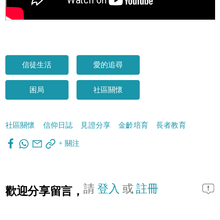
信徒生活
愛的追尋
困局
社區關懷
社區關懷
信仰日誌
見證分享
金齡培育
長者教育
+ 關注
請
登入
或
註冊
歡迎分享留言，