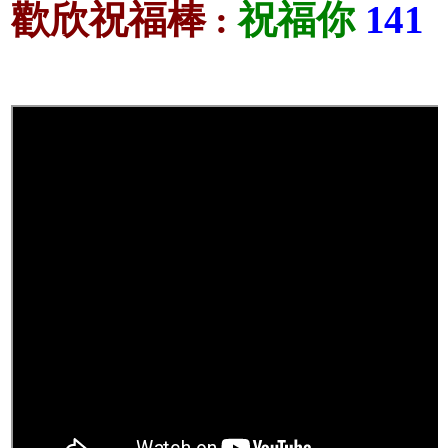
歡欣祝福棒 :
祝福你
141