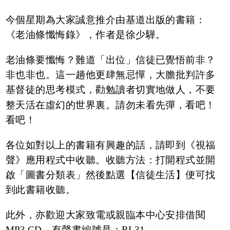
今個星期為大家誠意推介由基道出版的書籍：
《老油條懺悔錄》，作者是徐少驊。
老油條要懺悔？難道「出位」信徒已覺悟前非？
非也非也。這一趟他更肆無忌憚，大膽批判許多
基督徒的思考模式，勸勉讀者切實地做人，不要
整天活在虛幻的世界裏。請勿未看先彈，看吧！
看吧！
各位如對以上的書籍有興趣的話，請即到《視福
聲》應用程式中收聽。收聽方法：打開程式並開
啟「圖書分類表」然後點選【信徒生活】便可找
到此書籍收聽。
此外，亦歡迎大家致電或親臨本中心安排借閱
MP3 CD，有聲書編號是：RL31。