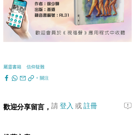
屬靈書籍
信仰疑難
+ 關注
請
登入
或
註冊
歡迎分享留言，