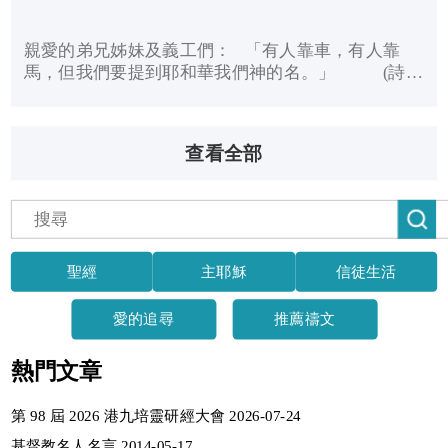
親愛的弟兄姊妹及義工們： 「有人靠車，有人靠
馬，但我們要提到耶和華我們神的名。」 (詩篇
20：7) 踏入2026年，我們心中充滿感恩。在這新的
一年，我們在主的恩典路上，繼續為主工作，願意將
生命的每一...
查看全部
聖經
主耶穌
信徒生活
愛的追尋
推薦禱文
熱門文章
第 98 屆 2026 港九培靈研經大會 2026-07-24
基督教名人名言 2014-05-17