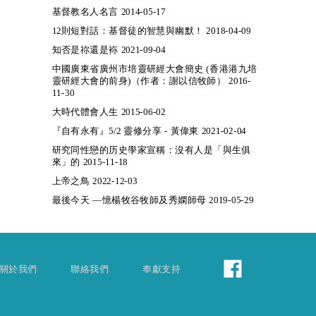
基督教名人名言 2014-05-17
12則短對話：基督徒的智慧與幽默！ 2018-04-09
知否是祢還是袮 2021-09-04
中國廣東省廣州市培靈研經大會簡史 (香港港九培
靈研經大會的前身)（作者：謝以信牧師） 2016-
11-30
大時代體會人生 2015-06-02
『自有永有』5/2 靈修分享 - 黃偉東 2021-02-04
研究同性戀的历史學家宣稱：沒有人是「與生俱
來」的 2015-11-18
上帝之鳥 2022-12-03
最後今天 —憶楊牧谷牧師及秀嫻師母 2019-05-29
關於我們
聯絡我們
奉獻支持