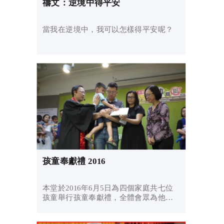
禱文：逆境中得平安
當我在逆境中，我可以怎樣得平安呢？
孩童奉獻禮 2016
本堂於2016年6月5日為四個家庭共七位
孩童舉行孩童奉獻禮，全體會眾為他們
感恩代禱，仰望神賜他們幸福和快樂！