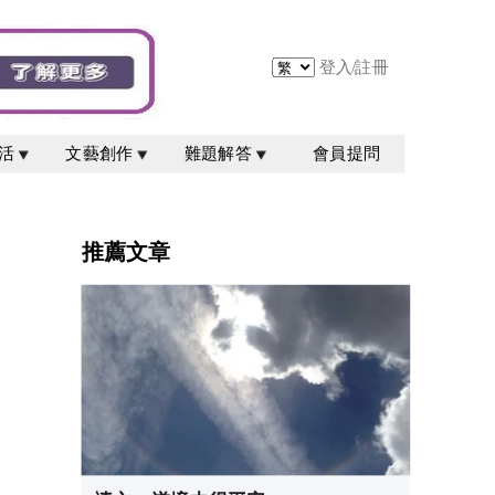
登入
/
註冊
活
文藝創作
難題解答
會員提問
推薦文章