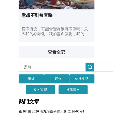
意想不到短宣路
從不流淚，可能會變為淚流不停嗎？只
因我的心融化，我的靈命強化，我的價
值觀轉化了！
查看全部
聖經
主耶穌
信徒生活
愛的追尋
推薦禱文
熱門文章
第 98 屆 2026 港九培靈研經大會 2026-07-24