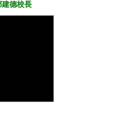
鄭建德校長
。