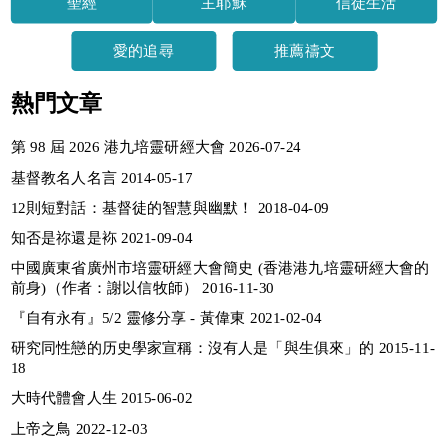
聖經
主耶穌
信徒生活
愛的追尋
推薦禱文
熱門文章
第 98 屆 2026 港九培靈研經大會 2026-07-24
基督教名人名言 2014-05-17
12則短對話：基督徒的智慧與幽默！ 2018-04-09
知否是祢還是袮 2021-09-04
中國廣東省廣州市培靈研經大會簡史 (香港港九培靈研經大會的
前身)（作者：謝以信牧師） 2016-11-30
『自有永有』5/2 靈修分享 - 黃偉東 2021-02-04
研究同性戀的历史學家宣稱：沒有人是「與生俱來」的 2015-11-
18
大時代體會人生 2015-06-02
上帝之鳥 2022-12-03