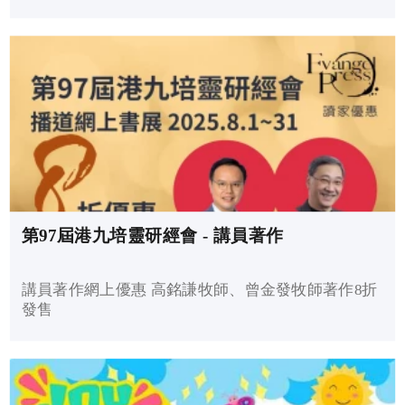
第97屆港九培靈研經會 - 講員著作
講員著作網上優惠 高銘謙牧師、曾金發牧師著作8折
發售