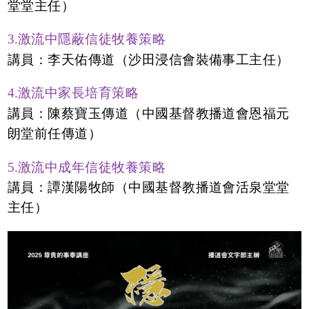
堂堂主任）
3.激流中隱蔽信徒牧養策略
講員：李天佑傳道（沙田浸信會裝備事工主任）
4.激流中家長培育策略
講員：陳蔡寶玉傳道（中國基督教播道會恩福元
朗堂前任傳道）
5.激流中成年信徒牧養策略
講員：譚漢陽牧師（中國基督教播道會活泉堂堂
主任）