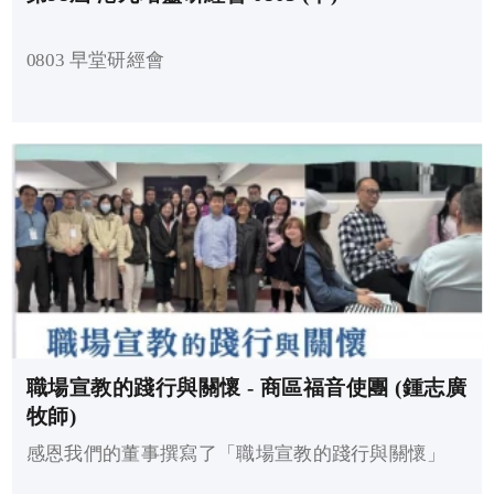
0803 早堂研經會
職場宣教的踐行與關懷 - 商區福音使團 (鍾志廣
牧師)
感恩我們的董事撰寫了「職場宣教的踐行與關懷」