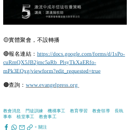
🟡實體聚會，不設轉播
🔴報名連結：
https://docs.google.com/forms/d/1sPo-
cuRmQX5JB2jmc5aRb_PlsyTkXaERfo-
mPk3EQxg/viewform?edit_requested=true
🟠查詢：
www.evangelpress.org
教會消息
門徒訓練
機構事工
教育學習
教會領導
長執
事奉
植堂事工
教會事工
+ 關注