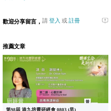
請
登入
或
註冊
歡迎分享留言，
推薦文章
第98屆 港九培靈研經會 0803 (早)