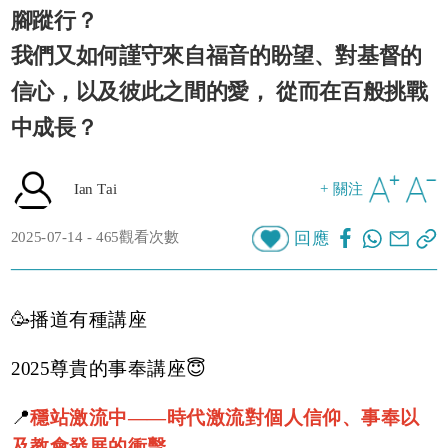
腳蹤行？
我們又如何謹守來自福音的盼望、對基督的
信心，以及彼此之間的愛， 從而在百般挑戰
中成長？
Ian Tai
+ 關注
2025-07-14 - 465觀看次數
回應
🥳播道有種講座
2025尊貴的事奉講座😇
📍
穩站激流中——時代激流對個人信仰、事奉以
及教會發展的衝擊